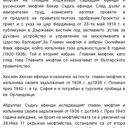
русенският мюфтия Бекир Съдкъ
е
фенди. След дълъг и
изморителен труд
,
комисията и
з
готв
я
проекти
и
ги
предл
ага
на правителствотоза одобрение.Проектът е
приет и с указ на цар Фердинанд от 23
-ти
май 1919 г. е
публикуван в Държавен вестник под заглавие
то
„Устав за
духовно устройство и управление на мюсюлманите в
Царство България”.
За Главен мюфтия е избран
Сюлейман
Фаик ефенди
, който изпълнява тази длъжностцели
8 години
/1920-1928/
. Той е вторият избран
Главния мюфтия
, като
след това Главните мюфтии се назначават от българското
правителство.
Хюсеин Хюсню ефенди
е назначен на поста главен мюфтия и
изпълнява своите задължения от 1928 г. до1936 г.
Починал
през 1940 г. в гр. София и е погребан в турските гробища в
кв. Орландовци.
Абдуллах Съдкъ ефенди е
следващият главен мюфтия и
изпълнява своите задължения от 1936 г. до1945 г.
През 1943
година виждаме, че броят на мюфтийствата се
е
увеличил на
38.Има 11 окръжни мюфтийства, останалите са от втора