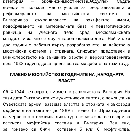
категория – околийскимюфтийства.Абдуллах Съдкъ
ефенди
е
положил много усилия за реорганизация
та
и
реформиране
то
на мюфтийската система в
България
;за
съхраняване
то
на вакъфските имоти,
подобряване
то
на материалната база и педагогическото
равнище на учебното дело сред мюсюлманската
младеж
,
и
за
много други народополезни
дела
. Най-малко
две години
е
работи
л
върху
разработването
на действена
мюфтийска система в страната. Списъкът
,
представен в
Министерството на външните работи и вероизповеданията
през 1938 година
,
дава представа за мащабите на този труд.
ГЛАВНО МЮФТИЙСТВО В ГОДИНИТЕ НА „НАРОДНАТА
ВЛАСТ“
09.IX.1944г
.
е повратен момент в развитието на България. На
тази дата Българската комунистическа партия
,
с помощта на
Съветската армия
,
завзе
ма
властта в страната и ръководи
съдбините на България до 1989 г
.
, точно 45 г.През годините
на червената атеистич
на
диктатура не може да се говори за
истинска мюфтийска система в България. Все пак
,
за
показно
са били
оставени 5
или
6 мюфтийства,