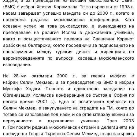
Хаджи, а за председател на Висшия мюсюлмански съвет
(ВМС) е избран Хюсеин Карамолла. Те за първи път от 1998 г.
насам завършват успешно мандата си до 2000 г., когато е
проведена редовна мюсюлманска конференция. Като
осезаем успех на това ръководство, е въвеждането на
преподаване на религия Ислям в държавните училища,
както и осъществяването превода на Свещения Коранот
арабски на български, което посредничи за подписването на
споразумение между турския диянет и дирекцията по
вероизповеданията по въпроси, касаещи мюсюлманското
изповедание.
На 28-ми октомври 2000 г., за главен мюфтия е
избран
Селим Мехмед
, а за председател на ВМС е избран
Мустафа Хаджи.
Първото и единствено заседани
е
на
Организация Ислямска конференция се състоя в София по
негово време (2001 г.).
Една от позитивните дейности на
Селим Мехмед, е закупуването на сградата на ГМ, която до
тогава се използваше под наем и се отпечатвахаучебници за
вероучението в държавните училища.
През 2003
г.
Той
посети редица мюсюлмански страни в делегацията на
президента Георги Първанов.
Селим Мехмед също завършва