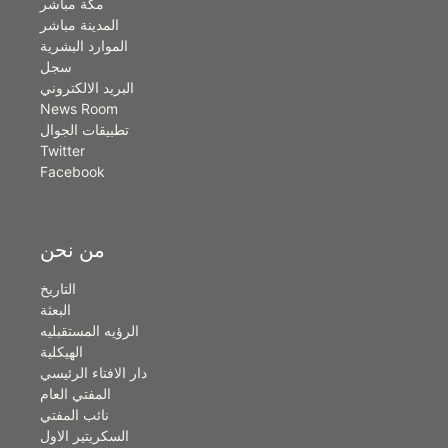
مكة مباشر
المدينة مباشر
الموارد البشرية
سجل
البريد الالكتروني
News Room
تطبيقات الجوال
Twitter
Facebook
من نحن
التاريخ
البعثة
الرؤيه المستقبليه
الهيكلية
دار الافتاء الرئيسي
المفتي العام
نائب المفتي
السكريتير الاول