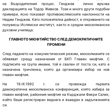
на
В
ъзродителния процес
. Генджев лично връчва
декларацията на
Тодор Живков
. Този и много други подобни
примери, ясно показват противоислямските наклонности на
Недим Генджев. Като положителна дейност, е откриването на
полувисш Ислямски институт, както и средни мюсюлмански
духовни училища.
ГЛАВНОТО МЮФТИЙСТВО
СЛЕД ДЕМОКРАТИЧНИТЕ
ПРОМЕНИ
След падането на комунистическия режим, мюсюлманите се
обявяват срещу назначения от БКП Главен мюфтия. С
подписите на група имами, той е свален от поста си, като е
назначена тричленка, която да организира избор на нов
главен мюфтия.
На 19.ІХ.1992 г.
се провежда
първата
демократична
м
юсюлманска конференция
, която
изб
и
ра за
главен мюфтия
,
районния мюфтия на Кърджали Фикри Салих,
който беше регистриран веднага и въведен в задълженията
си.