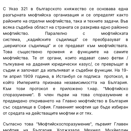
С Указ 321 в българското княжество се
основ
ава една
разгърната мюфтийска организация и се определят както
районите на отделни мюфтийства, така
и
техните задачи. Във
всяка съдебна област на страната се
разкри
ва едно районно
мюфтийство. Паралелно с мюфтийската
система
,
„
к
адийските съдилища“ се преобразуват в
„шериатски съдилища“ и се предават към мюфтийствата.
Това съществено променя и функциите на самите
мюфтийства. Те от органи, които издават само фетви /
тълкуване на дадения юридически казус/
,
се превръщат в
съдии и започват да изпълняват и съдебни функции. На 19
-
ти
април 1909 година
,
в Истанбул се подписа протокол, в
който
И
мперията призна
ва
независимостта на България.
Към този протокол е приложено
т.нар. "
Мюфтийско
споразумение
"
. В член първи на това споразумение е
предвидено откриването на Главно мюфтийство в България
със седалище в София. Главеният мюфтия ще бъде избиран
от средата на действащите мюфтии и от тях.
Съгласно това
"
Мюфтийскоспоразумение
",
първият Главен
мюфтия на България
Ходжазаде Мехмед Мухйиддин