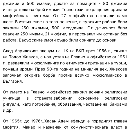
джамии и 500 имам
и
,
докато за
помаците
-
80 джамии
и
също
толкова
брой
имами.
Точно тези
съкращения сринали
мюфтийската система. От 27 мюфтийства останали само
шест. В изпълнение на това решение
,
в турските райони били
закрити 250 джамии, 500 месджид
а. От длъжност били
свалени
250 имами, 21 мюфтии, а персона
лът
им остана
л
без
работа. Вакъфските имоти също били
сринати до основи
.
След Априлския
т
пленум на ЦК на БКП през 1956 г.
,
екипът
на Тодор Живков, с нов устав на Главно мюфтийство от 1951
г.
,
раздели
ли
мюсюлманите по етнически призна
ци
на турци,
помаци
ироми
.
П
рез 50-те години на миналия век
,
Живков
е
започнал
открита борба против всичко мюсюлманско в
България.
От името на Главно мюфтийство закри
л
всички религиозни
училища в страната
,з
абрани
л
основни
те
религиозни
ритуали
,
като погребения, обрязвания,
честване на
байрами
и др.
От 1965г. до 1976г.,
Хасан Адем ефенди е
поредният главен
мюфтия. Макар и назначен от комунистическата власт в