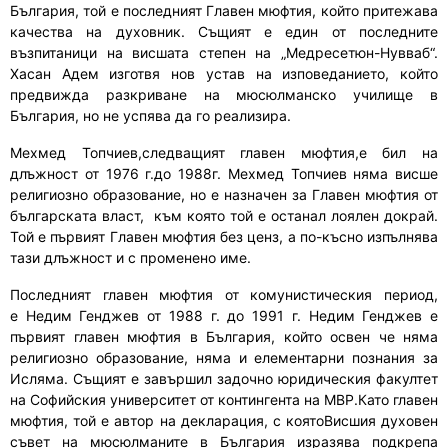
България, той е последният Главен мюфтия, който притежава
качества на духовник. Същият е един от последните
възпитаници на висшата степен на „Медресетюн-Нувваб“.
Хасан Адем изготвя нов устав на изповеданието, който
предвижда разкриване на мюсюлманско училище в
България, но не успява да го реализира.
Мехмед Топчиев
,следващият главен мюфтия,е бил на
длъжност от 1976 г.до 1988г. Мехмед Топчиев няма висше
религиозно образование
,
но е назначен за Главен мюфтия от
българск
a
та власт, към която той е останал лоялен докрай.
Той е първият Главен мюфтия без ценз, а по-късно изпълнява
тази длъжност и с променено име.
Последният главен мюфтия от комунистическия период
,
е
Недим Генджев
от 1988 г. до 1991 г.
Недим Генджев е
първият главен мюфтия в България
, който освен че няма
религиозно образование, няма и елементарни познания за
Исляма. Същият е з
авърш
ил
задочно юридическия факултет
на Софийския университет от контингента на МВР.
Като главен
мюфтия, той е автор на декларация, с коятоВ
исшия духовен
съвет на мюсюлманите в
Б
ългария
изразява
подкрепа