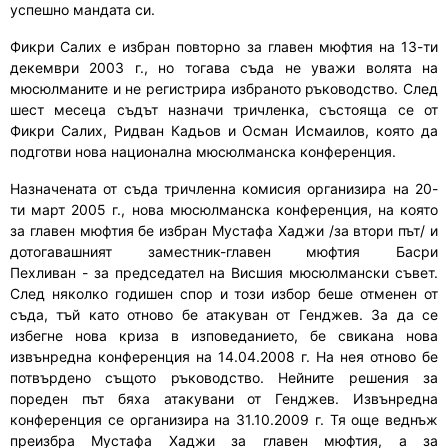
успешно мандата си.
Фикри Салих
е
избран
повторно
за главен мюфтия на 13
-ти
декември
2003 г., но тогава съда не уважи волята на
мюсюлманите и не регистрира избраното ръководство. След
шест месеца съдът назначи тричленка, състояща се от
Фикри Салих, Ридван Кадьов и Осман Исмаилов, която да
подготви нова национална мюсюлманска конференция.
Назначената от съда тричленна комисия организира на 20
-
ти
март 2005 г.
,
нова
м
юсюлманска конференция, на която
за главен мюфтия бе избран Мустафа Хаджи /за втори път/ и
дотогавашният зам
естник
-главен мюфтия Басри
Пехливан
-
за председател на Висшия мюсюлмански съвет.
След няколко годишен спор и този избор беше отменен от
съда, тъй като отново бе атакуван от Генджев. За да се
избегне нова криза в изповеданието
,
бе свикана нова
извънредна конференция на 14.04.2008 г. На нея отново бе
потвърдено същото ръководство. Нейните решения
за
пореден път
бяха атакувани от Генджев.
И
звънредна
конференция се организира на 31.10.2009 г. Тя още веднъж
преизбра Мустафа Хаджи за главен мюфтия,
а за