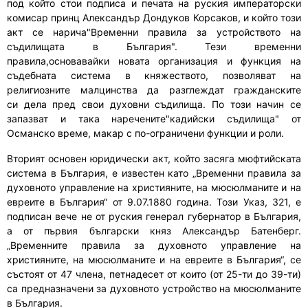
п
од
който
стои подписа и печата на руския императорски
комисар принц Александър Дондуков Корсаков
, и който този
акт
се
нарича"
Временни правила за устройството на
съдилищата в България
"
. Тези временни
правила
,основавайки
новата организация и функция на
съдебната система в княжеството
,
позволяват на
религиозните малцинства да разглеждат граждански
те
си
дела пред свои духовни съдилища.
По този начин
се
запазват и т
ака
наречените
"к
адийски съдилища
"
от
Османско време, макар с по-ограничени функции и рол
и
.
Вторият основен юридически акт, който засяга мюфтийската
система в България
,
е
известен като
„Временни правила за
духовното управление на християните, на мюсюлманите и на
евреите в България“ от 9.07.1880 година. Този Указ
,
321
,
е
подписан вече не от руския генерал губернатор в България,
а от първия български княз Александър Батенберг.
„Временните правила за духовното управление на
християните, на мюсюлманите и на евреите в България“, се
състоят от 47 члена,
петнадесет от които
(от 25-ти до 39-ти)
са
предназначени
за духовното устройство на мюсюлманите
в България.