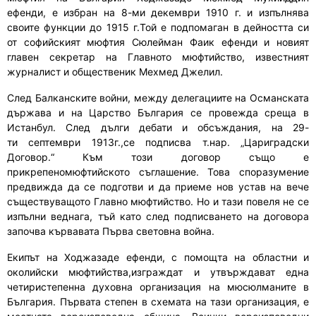
ефенди, е
избра
н
на 8
-ми
декември 1910 г
. и изпълнява
своите функции до 1915 г.Той е подпомаган в дейността си
от
софийският мюфтия Сюлейман Фаик ефенди и новият
главен секретар на Главното мюфтийство, известният
журналист и общественик Мехмед Джелил
.
С
лед Балканските войни,
между
делегациите на Османската
държава и на Царство България се
провежда среща
в
Истанбул. След дълги
дебати
и обсъждания
,
на 29
-
ти
септември 1913г.
,се
подпис
ва
т.нар.
„
Цариградски
Договор.
“
Към този договор също е
прикрепен
ом
юфтийско
то
съглашение. Това споразумение
предвижда да се подготви и
да
приеме нов устав на вече
съществуващото Главно мюфтийство. Но и тази повеля не се
изпълни веднага, тъй като след подписването на договора
започ
ва
кървавата Първа световна война.
Екипът на Ходжазаде ефенди
,
с помощта на областни и
околийски мюфтийства
,и
зграждат и утвърждават една
четиристепенна духовна организация на мюсюлманите в
България. Първата степен в схемата на тази организация
,
е