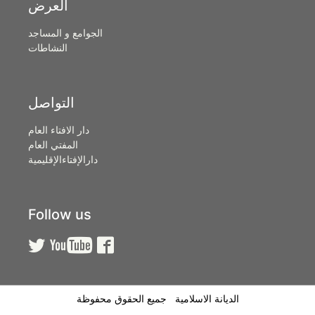
العرض
الجوامع و المساجد
النشاطات
التواصل
دار الافتاء العام
المفتي العام
دارالإفتاءالإقليمية
Follow us



الديانة الاسلامية جميع الحقوق محفوظة