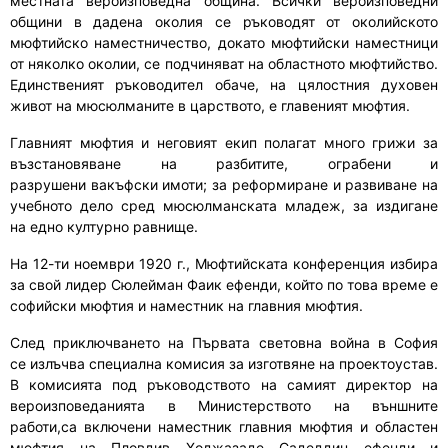
местната вероизповедна община. Всички вероизповедни
общини в дадена околия се ръководят от околийското
мюфтийско наместничество,
докато
мюфтийски наместници
от няколко околии
,
се подчиняват на областното мюфтийство.
Единствения
т
ръководител обаче
,
на цялостния духовен
живот на мюсюлманите в царството
,
е главеният мюфтия.
Главният мюфтия и неговият екип полагат много грижи за
възстановяване на разбитите, ограбени и
разрушен
и
вакъфски имоти
;
за реформиране и разви
ване
на
учебното дело сред мюсюлманската младеж, за издигане
на
едно
културно равнище.
На 12
-ти
ноември 1920 г.
,
Мюфтийската конференция изб
и
ра
за свой лидер Сюлейман Фаик
е
фенди, който по това време е
софийски мюфтия и наместник на главния мюфтия
.
След приключването на Първата световна война в София
се
излъчва
специална комисия за изготвяне на проектоустав.
В комисията под ръководството на самият директор на
вероизповеданията в Министерството на външните
работи
,са
включени наместник главния мюфтия и областен
мюфтия на Пловдив Ходжазаде Садеддин
е
фенди и