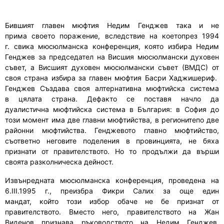
Бившият главен мюфтия Недим Генджев
така и
не
при
ма
своето поражение
, вследствие на коетопрез 1994
г.
свика мюсюлманска конференция, която изб
и
ра Недим
Генджев за председател на Висшия мюсюлмански духовен
съвет,
а Висшият духовен мюсюлмански съвет (ВМДС) от
своя страна
изб
и
ра за главен мюфтия
Басри Хаджишериф.
Генджев С
ъзда
ва
своя алтернативна мюфтийска система
в
цялата страна
.
Дефакто се поставя начло да
дуалистична
мюфтийска система в България: в София
до
този момент има
две
г
лавни мюфтийства,
в регионитепо две
р
айонни мюфтийства. Генджевото
г
лавно мюфтийство,
съответно неговите поделения в провинцията
,
не бяха
признати от правителството. Но то продължи да върши
своята разколническа дейност.
Извънредната мюсюлманска конференция, проведена на
6.III.1995 г.
,
преизбра Фикри Салих за още един
мандат,
който
този избор
обаче
не
бе
признат от
правителството. Вместо него
,
правителството на Жан
Виденов призна
ва
ръководството на Недим Генджев,