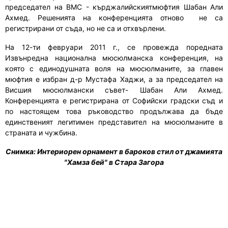
председател на ВМС -
кърджалийския
т
мюфтия Шабан
А
ли
Ахмед. Решенията на конференцията
отново
не са
регистрирани от съда, но не са и отхвърлени.
На 12-ти февруари 2011 г., се провежда поредната
Извънредна национална мюсюлманска конференция, на
която с единодушната воля на мюсюлманите, за главен
мюфтия е избран д-р Мустафа Хаджи, а за председател на
Висшия мюсюлмански съвет- Шабан Али Ахмед.
Конференцията е регистрирана от Софийски градски съд и
по настоящем това ръководство продължава да бъде
единственият легитимен представител на мюсюлманите в
страната и чужбина.
Снимка:
Интериорен орнамент в бароков стил от джамията
"Хамза бей" в Стара Загора