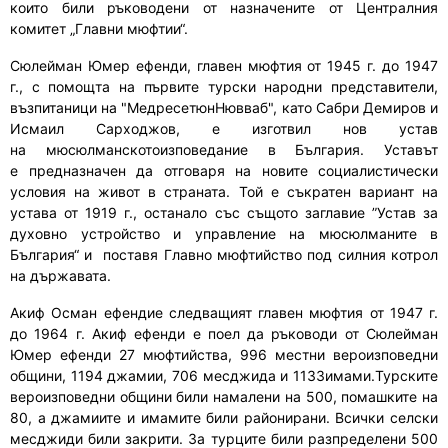
които
били
ръководени от назначените от Централния
комитет „Главни мюфтии“.
Сюлейман Юмер ефенди
, г
лавен мюфтия от 1945
г. до
1947
г.
,
с помощта на първите турски народни представители,
възпитаници на
"
МедресетюнНювваб
",
като Сабри Демиров и
Исмаил Сарходжов,
е
изготвил нов устав
на
мюсюлманското
изповедание в България. Уставът
е
предназначен
да отговаря на новите социалистически
условия на живот в страната. Той е съкратен вариант на
устава от 1919 г.,
останало със същото заглавие
”Устав за
духовно устройство и управление на мюсюлманите в
България
“ и
поставя Главно мюфтийство под силния котрол
на държавата.
Акиф Осман ефенди
е следващият главен мюфтия от 1947 г.
до 1964 г.
Акиф ефенди
е
п
о
ел
да ръководи
от Сюлейман
Юмер ефенди 27 мюфтийства, 996 местни вероизповедни
общини, 1194 джамии, 706 мес
д
жид
а
и 1133имам
и
.
Т
урските
вероизповедни общини били
намалени
на 500, помашките на
80, а джамиите и имамите били районирани. Всички селски
месджиди били закрити. За турците
били разпределени
500