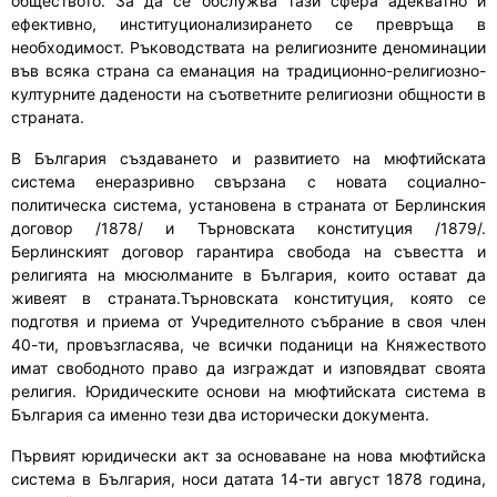
обществото.
За да се обслужва тази сфера адекватно и
ефективно, институционализирането се превръща в
необходимост. Ръководствата на религиозните деноминации
във всяка страна са еманация на традиционно-религиозно-
културните дадености на съответните религиозни общности в
страната.
В България създаването и развитието на мюфтийската
система енеразривно свързана с новата социално-
политическа система, установена в страната от Берлинския
договор /1878/ и Търновската конституция /1879/.
Берлинският договор гарантира свобода на съвестта и
религията на мюсюлманите в България, които остават да
живеят в страната.Търновската конституция, която се
подготвя и приема от Учредителното събрание в своя член
40-ти, провъзгласява, че всички поданици на Княжеството
имат свободното право да изграждат и изповядват своята
религия. Юридическите основи на мюфтийската система в
България са именно тези два исторически документа.
Първият юридически акт за
основ
аване на нова мюфтийска
система в България
,
носи датата 14
-ти
август 1878 година
,