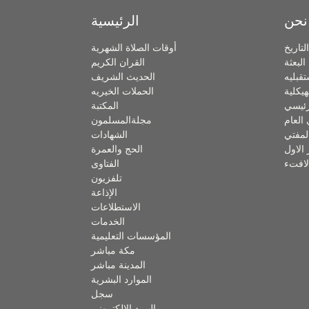
نحن
الرئيسية
التاريخ
أوقات الصلاة الشهرية
البعثة
القران الكريم
تقبليه
الحديث الشريف
هيكلية
الحملات الخيريه
لرئيسي
المكتبة
 العام
مجلةالمسلمون
لمفتي
الشهادات
 الاول
الحج والعمرة
لافتء
الفتاوى
تلفزيون
الإذاعة
الاستطلاعات
الخدمات
المؤسسات التعليمية
مكة مباشر
المدينة مباشر
الموارد البشرية
سجل
البريد الالكتروني