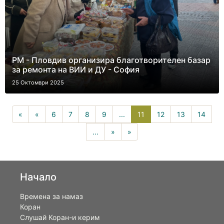
РМ - Пловдив организира благотворителен базар
за ремонта на ВИИ и ДУ - София
25 Октомври 2025
11(current)
«
«
6
7
8
9
...
11
12
13
14
...
»
»
Начало
Времена за намаз
Коран
Слушай Коран-и керим