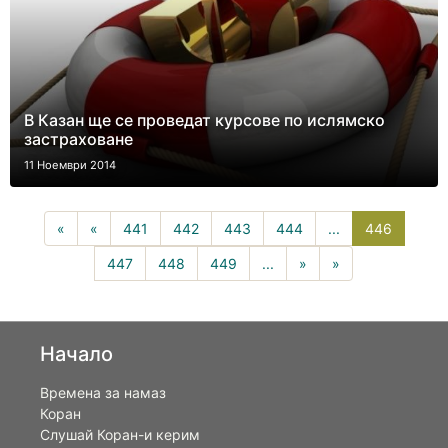
В Казан ще се проведат курсове по ислямско
застраховане
11 Ноември 2014
446(curr
«
«
441
442
443
444
...
446
447
448
449
...
»
»
Начало
Времена за намаз
Коран
Слушай Коран-и керим