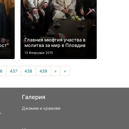
Главния мюфтия участва в
ост"
молитва за мир в Пловдив
13 Февруари 2015
rrent)
6
437
438
439
»
»
Галерия
Джамии и храмове
“