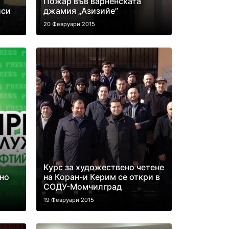
Пожар във варненската
иси
джамия „Азизийе”
20 Февруари 2015
Курс за художествено четене
но
на Коран-и Керим се откри в
СОДУ-Момчилград
19 Февруари 2015