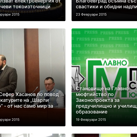
лзват електроенергия от
Благоевград осъмна със
чеви токоизточници
свастики и обидни надп
вруари 2015
23 Февруари 2015
Становище на Главно
Сефер Хасанов по повод
мюфтийство по
катурите на „Шарли
Законопроекта за
” - от нас само мир за
предучилищно и училищ
образование
вруари 2015
19 Февруари 2015