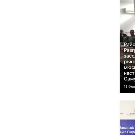
Райо
Разг
засе
ръко
мюс
наст
Сам
18 Фе