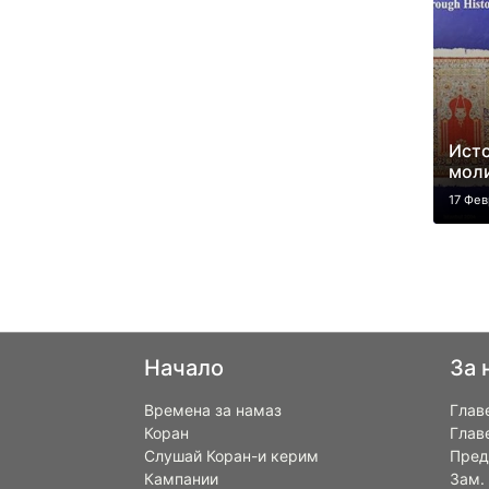
Исто
мол
17 Фев
Начало
За 
Времена за намаз
Глав
Коран
Глав
Слушай Коран-и керим
Пред
Кампании
Зам.