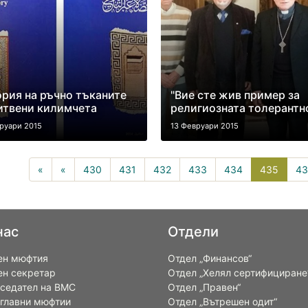
рия на ръчно тъканите
"Вие сте жив пример за
итвени килимчета
религиозната толерантн
руари 2015
13 Февруари 2015
435(cu
«
«
430
431
432
433
434
435
43
нас
Отдели
ен мюфтия
Отдел „Финансов“
ен секретар
Отдел „Хелял сертифициране
седател на ВМС
Отдел „Правен“
 главни мюфтии
Отдел „Вътрешен одит“