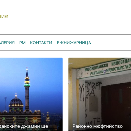
ние
АЛЕРИЯ
РМ
КОНТАКТИ
Е-КНИЖАРНИЦА
данските джамии ще
Районно мюфтийство -