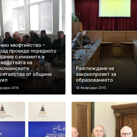
нно мюфтийство –
рад проведе поредното
дание с имамите и
водствата на
юлманските
Разглеждане на
оятелства от община
законопроект за
уил
образованието
вруари 2015
18 Февруари 2015