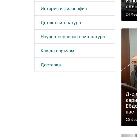
изпо
слън
История и философия
24 Фе
Детска литература
Научно-справочна литература
Как да поръчам
Доставка
Д-р 
кари
Ебдо
вас
20 Фе