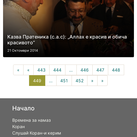
Казва Пратеника (с.а.с): „Аллах е красив и обича
красивото”
21 Октомври 2014
«
«
443
444
...
446
447
448
449(current)
449
...
451
452
»
»
Начало
Времена за намаз
Коран
Слушай Коран-и керим