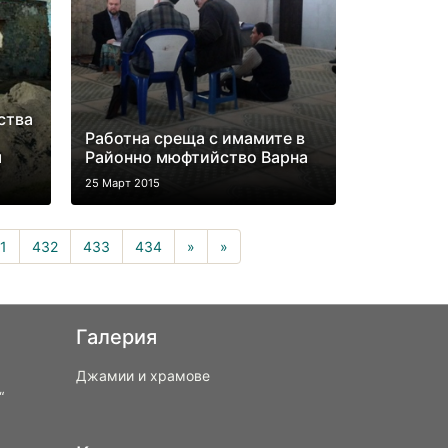
ства
Работна среща с имамите в
м
Районно мюфтийство Варна
25 Март 2015
rrent)
1
432
433
434
»
»
Галерия
Джамии и храмове
“