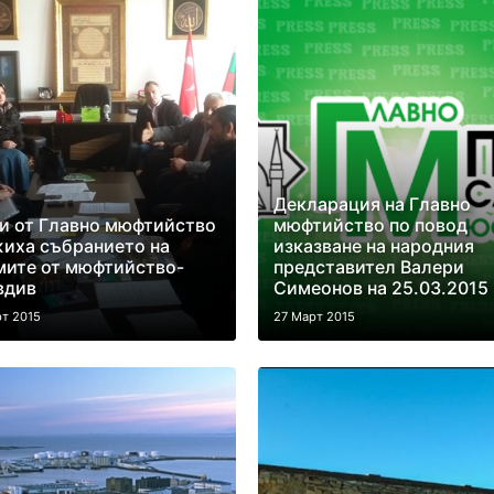
Декларация на Главно
и от Главно мюфтийство
мюфтийство по повод
иха събранието на
изказване на народния
мите от мюфтийство-
представител Валери
вдив
Симеонов на 25.03.2015 
т 2015
27 Март 2015