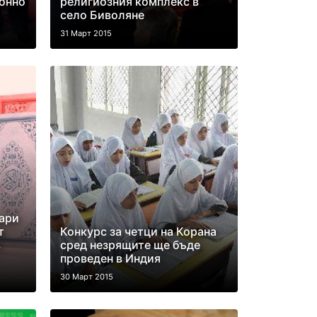
йонно
религиозния комплекс в
село Биволяне
31 Март 2015
дари
т
Конкурс за четци на Корана
в
сред незрящите ще бъде
проведен в Индия
30 Март 2015