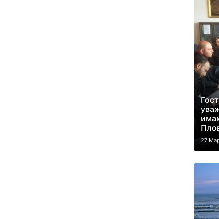
Гост
уваж
има
Пло
27 Мар