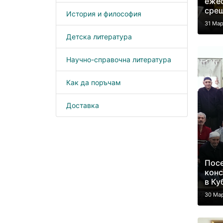
еже
срещ
История и философия
31 Мар
Детска литература
Научно-справочна литература
Как да поръчам
Доставка
Посе
конс
в Ку
30 Ма