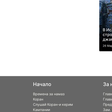
В Ис
стро
джа
26 Ма
Начало
За 
Времена за намаз
Глав
Коран
Глав
Слушай Коран-и керим
Пред
Кампании
Зам.