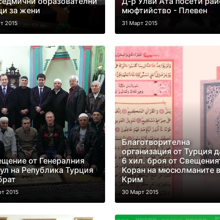
седмични образователни
Д-р Улви Ата посети ра
и за жени
мюфтийство - Плевен
т 2015
31 Март 2015
Благотворителна
организация от Турция 
щение от Генералния
6 хил. броя от Свещения
ул на Република Турция
Коран на мюсюлманите 
брат
Крим
рт 2015
30 Март 2015