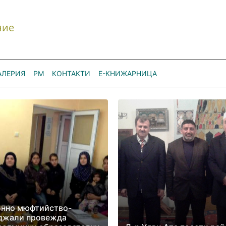
ние
АЛЕРИЯ
РМ
КОНТАКТИ
Е-КНИЖАРНИЦА
онно мюфтийство-
джали провежда