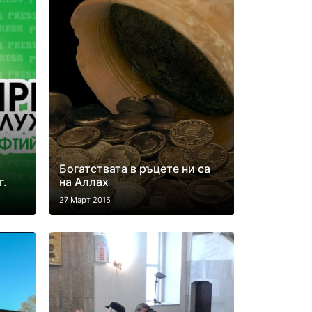
Богатствата в ръцете ни са
г.
на Аллах
27 Март 2015