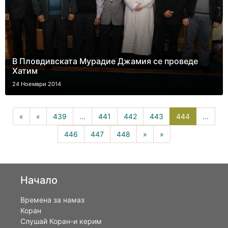
В Пловдивската Мурадие Джамия се проведе
Хатим
24 Ноември 2014
444(curren
«
«
439
...
441
442
443
444
...
446
447
448
»
»
Начало
Времена за намаз
Коран
Слушай Коран-и керим