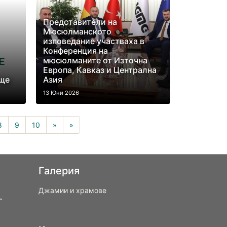
Представители на
Мюсюлманското
изповедание участваха в
Конференция на
мюсюлманите от Източна
Европа, Кавказ и Централна
ище
Азия
13 Юни 2026
8
9
10
»
»
Галерия
Джамии и храмове
“