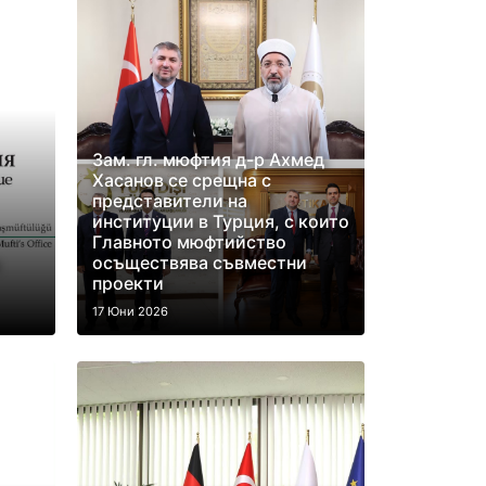
Зам. гл. мюфтия д-р Ахмед
Хасанов се срещна с
представители на
институции в Турция, с които
Главното мюфтийство
осъществява съвместни
проекти
17 Юни 2026