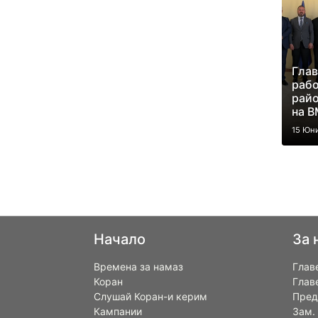
Глав
рабо
райо
на 
15 Юн
Начало
За 
Времена за намаз
Глав
Коран
Глав
Слушай Коран-и керим
Пред
Кампании
Зам.