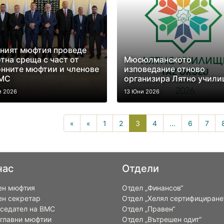
ният мюфтия проведе
тна среща с част от
Мюсюлманското
нните мюфтии и членове
изповедание отново
ВМС
организира Лятно учил
и 2026
13 Юни 2026
3(current)
«
«
1
2
3
4
...
6
7
нас
Отдели
ен мюфтия
Отдел „Финансов“
ен секретар
Отдел „Хелял сертифициране
седател на ВМС
Отдел „Правен“
 главни мюфтии
Отдел „Вътрешен одит“