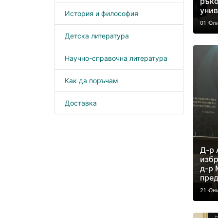
ръко
унив
История и философия
01 Юл
Детска литература
Научно-справочна литература
Как да поръчам
Доставка
Д-р 
избр
д-р 
пред
21 Юн