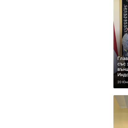
Глав
със 
външ
Инд
20 Юн