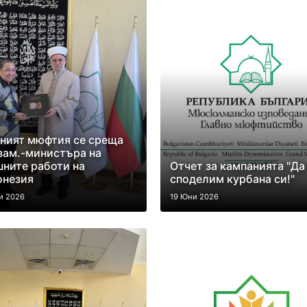
ният мюфтия се среща
зам.-министъра на
ните работи на
Отчет за кампанията "Да
онезия
споделим курбана си!"
и 2026
19 Юни 2026