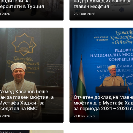
водители на
на д-р Ахмед Хасанов за
ерситети в Турция
главен мюфтия
и 2026
25 Юни 2026
Ахмед Хасанов беше
ан за главен мюфтия, а
Отчетен доклад на главн
Мустафа Хаджи- за
мюфтия д-р Мустафа Ха
седател на ВМС
за периода 2021 – 2026 г
и 2026
21 Юни 2026