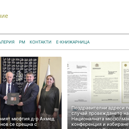
ние
АЛЕРИЯ
РМ
КОНТАКТИ
Е-КНИЖАРНИЦА
Поздравителни адреси п
случай провеждането на
ният мюфтия д-р Ахмед
Националната мюсюлма
нов се срещна с
конференция и избиране