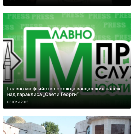
Главно мюфтийство осъжда вандалския палеж
над параклиса „Свети Георги”
03 Юли 2015