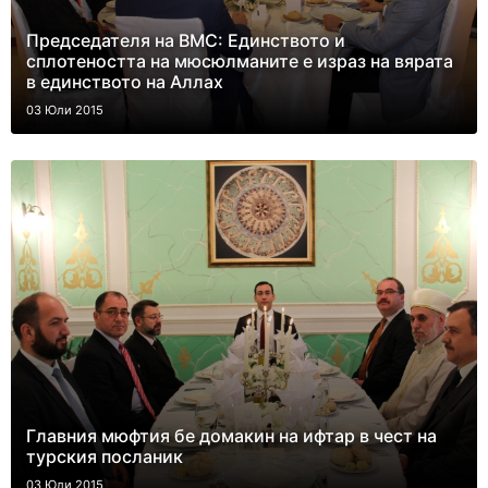
Председателя на ВМС: Единството и
сплотеността на мюсюлманите е израз на вярата
в единството на Аллах
03 Юли 2015
Главния мюфтия бе домакин на ифтар в чест на
турския посланик
03 Юли 2015