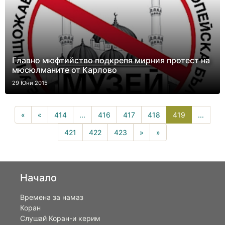
Главно мюфтийство подкрепя мирния протест на
мюсюлманите от Карлово
29 Юни 2015
419(current
«
«
414
...
416
417
418
419
...
421
422
423
»
»
Начало
Времена за намаз
Коран
Слушай Коран-и керим