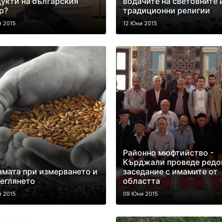
укти на българския
водачите на световните 
р?
традиционни религии
и 2015
12 Юни 2015
Районно мюфтийство -
Кърджали проведе редо
мата при измерването и
заседание с имамите от
еглянето
областта
и 2015
09 Юни 2015