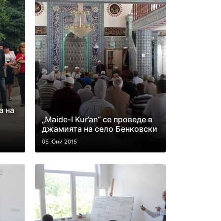
а на
„Мaide-I Kur’an“ се проведе в
джамията на село Бенковски
05 Юни 2015