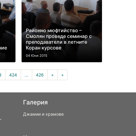
Районно мюфтийство –
Смолян проведе семинар с
преподаватели в летните
ние
Коран курсове
04 Юни 2015
rrent)
3
424
...
426
»
»
Галерия
Джамии и храмове
“