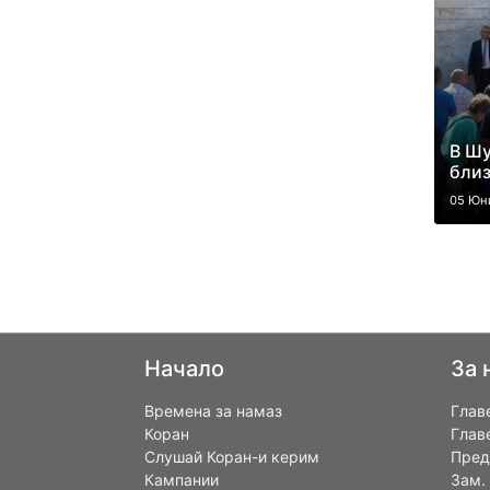
В Шу
близ
05 Юн
Начало
За 
Времена за намаз
Глав
Коран
Глав
Слушай Коран-и керим
Пред
Кампании
Зам.