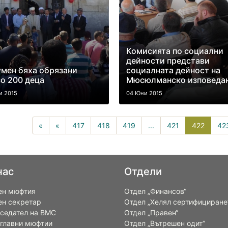
Комисията по социални
дейности представи
мен бяха обрязани
социалната дейност на
о 200 деца
Мюсюлманско изповеда
и 2015
04 Юни 2015
422(cu
«
«
417
418
419
...
421
422
42
нас
Отдели
ен мюфтия
Отдел „Финансов“
ен секретар
Отдел „Хелял сертифициране
седател на ВМС
Отдел „Правен“
 главни мюфтии
Отдел „Вътрешен одит“