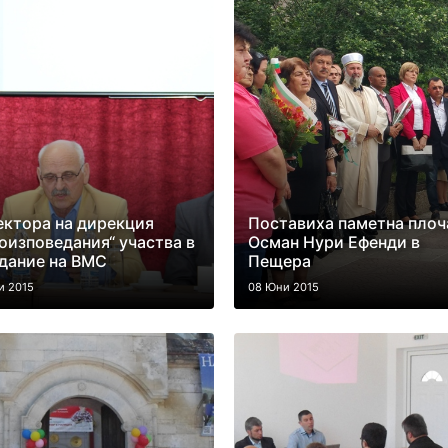
ктора на дирекция
Поставиха паметна плоч
оизповедания“ участва в
Осман Нури Ефенди в
дание на ВМС
Пещера
и 2015
08 Юни 2015