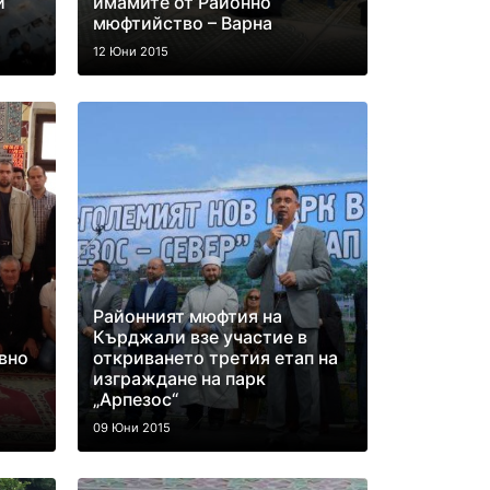
и
имамите от Районно
мюфтийство – Варна
12 Юни 2015
Районният мюфтия на
Кърджали взе участие в
вно
откриването третия етап на
изграждане на парк
„Арпезос“
09 Юни 2015