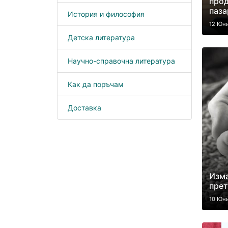
прод
паза
История и философия
12 Юн
Детска литература
Научно-справочна литература
Как да поръчам
Доставка
Изма
прет
10 Юн