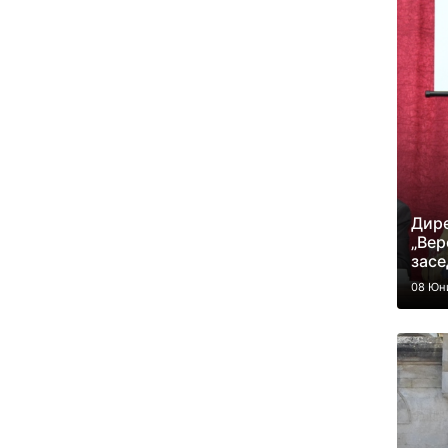
Дире
„Вер
засе
08 Юн