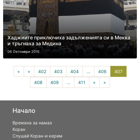
Хаджиите приключиха задълженията си в Мекка
и тръгнаха за Медина
06 Октомври 2015
407(curr
«
«
402
403
404
...
406
407
408
409
...
411
»
»
Начало
Времена за намаз
Коран
Слушай Коран-и керим