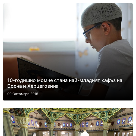
10-годишно момче стана най-младият хафъз на
Босна и Херцеговина
09 Октомври 2015