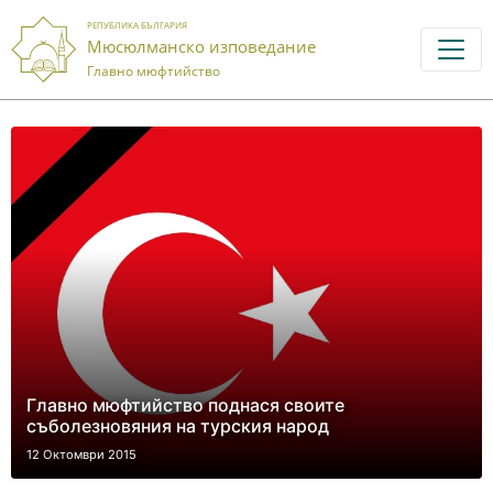
РЕПУБЛИКА БЪЛГАРИЯ
Мюсюлманско изповедание
Главно мюфтийство
Главно мюфтийство поднася своите
съболезновяния на турския народ
12 Октомври 2015