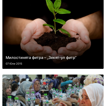
Милостинята фитра – „Зекят-ул фитр“
07 Юли 2015