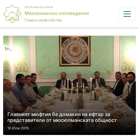
РЕПУБЛИКА БЪЛГАРИЯ
Мюсюлманско изповедание
Главно мюфтийство
Главният мюфтия бе домакин на ифтар за
представители от мюсюлманската общност
10 Юли 2015