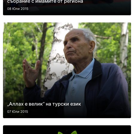
събрание с имамите от региона
08 Юли 2015
„Аллах е велик“ на турски език
07 Юли 2015