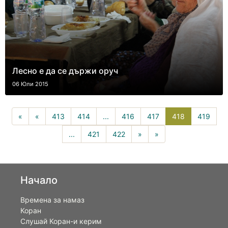
Лесно е да се държи оруч
06 Юли 2015
418(current)
«
«
413
414
...
416
417
418
419
...
421
422
»
»
Начало
Времена за намаз
Коран
Слушай Коран-и керим