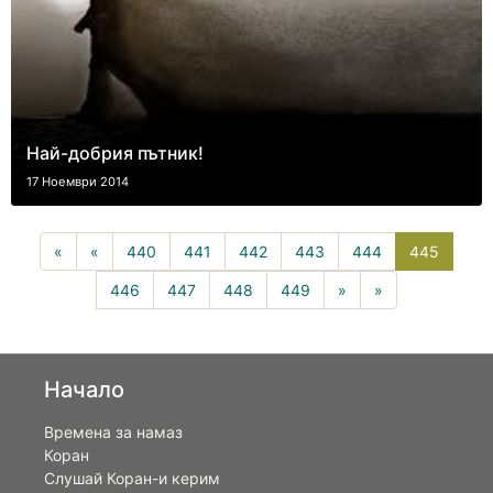
Най-добрия пътник!
17 Ноември 2014
445(cur
«
«
440
441
442
443
444
445
446
447
448
449
»
»
Начало
Времена за намаз
Коран
Слушай Коран-и керим