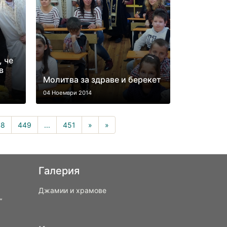
, че
в
Молитва за здраве и берекет
04 Ноември 2014
rrent)
48
449
...
451
»
»
Галерия
Джамии и храмове
“