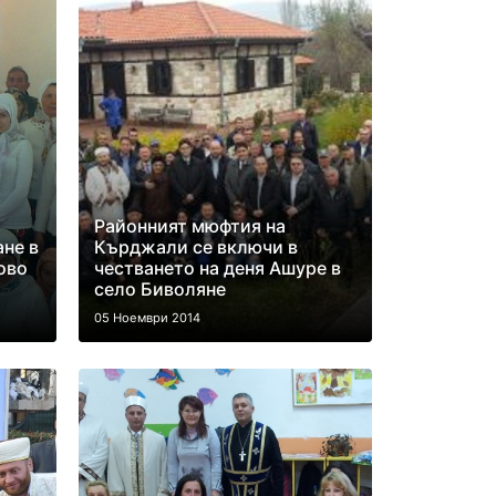
Районният мюфтия на
ане в
Кърджали се включи в
ово
честването на деня Ашуре в
село Биволяне
05 Ноември 2014