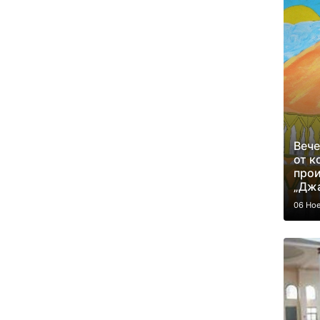
Вече
от к
прои
„Джа
06 Но