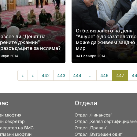
Отбелязването на деня
азсее ли "Денят на
"Ашуре" е доказателство
орените джамии”
може да живеем заедно 
разсъдъците за исляма?
мир
ември 2014
04 Ноември 2014
447(cu
«
«
442
443
444
...
446
447
4
нас
Отдели
ен мюфтия
Отдел „Финансов“
ен секретар
Отдел „Хелял сертифициране
седател на ВМС
Отдел „Правен“
 главни мюфтии
Отдел „Вътрешен одит“