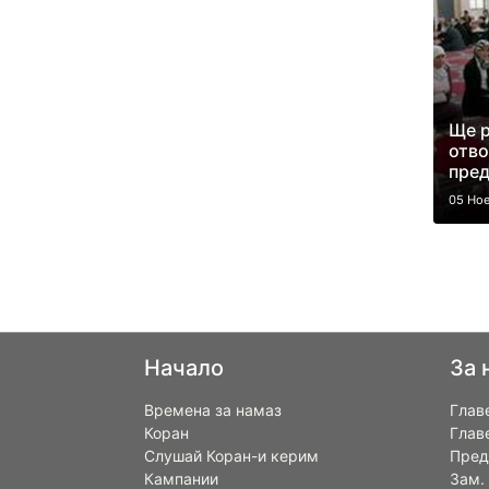
Ще р
отв
пред
05 Но
Начало
За 
Времена за намаз
Глав
Коран
Глав
Слушай Коран-и керим
Пред
Кампании
Зам.