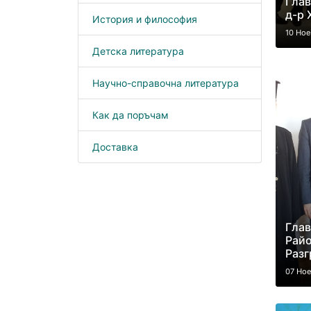
Глав
д-р 
История и философия
10 Но
Детска литература
Научно-справочна литература
Как да поръчам
Доставка
Глав
Рай
Разг
07 Но