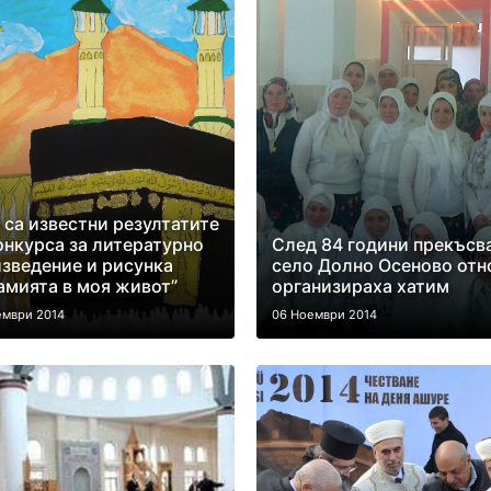
 са известни резултатите
онкурса за литературно
След 84 години прекъсв
зведение и рисунка
село Долно Осеново отн
мията в моя живот”
организираха хатим
ември 2014
06 Ноември 2014