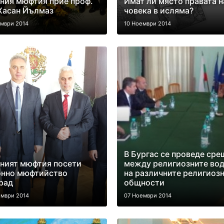
ния мюфтия прие проф.
Имат ли място правата н
Хасан Йълмаз
човека в исляма?
ември 2014
10 Ноември 2014
В Бургас се проведе сре
ният мюфтия посети
между религиозните во
онно мюфтийство
на различните религиоз
рад
общности
ември 2014
07 Ноември 2014