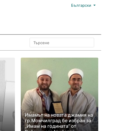
Български
Имамът на новата джамия на
гр.Момчилград бе избран за
„Имам на годината“ от