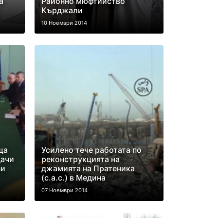
а
Районно мюфтийство
Кърджали
10 Ноември 2014
ща
Усилено тече работата по
дачи
реконструкцията на
ни
джамията на Пратеника
(с.а.с.) в Медина
07 Ноември 2014