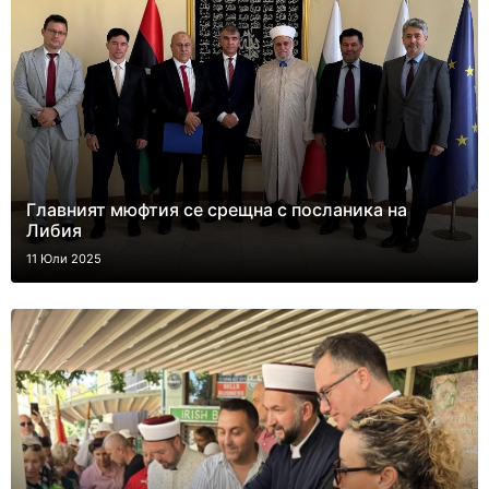
Главният мюфтия се срещна с посланика на
Либия
11 Юли 2025