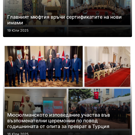
Главният мюфтия връчи сертификатите на нови
имами
19 Юли 2025
Мюсюлманското изповедание участва във
възпоменателни церемонии по повод
годишнината от опита за преврат в Турция
16 Юли 2025