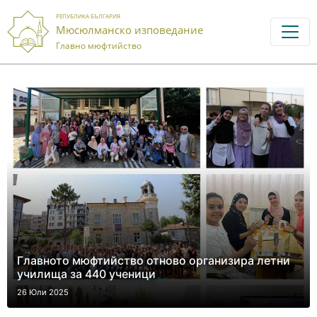
РЕПУБЛИКА БЪЛГАРИЯ
Мюсюлманско изповедание
Главно мюфтийство
Главното мюфтийство отново организира летни
училища за 440 ученици
26 Юли 2025