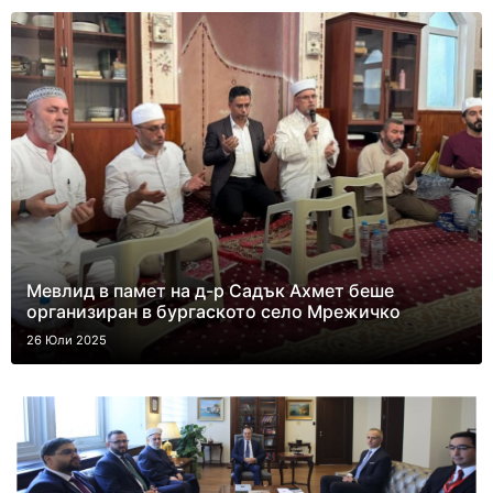
Мевлид в памет на д-р Садък Ахмет беше
организиран в бургаското село Мрежичко
26 Юли 2025