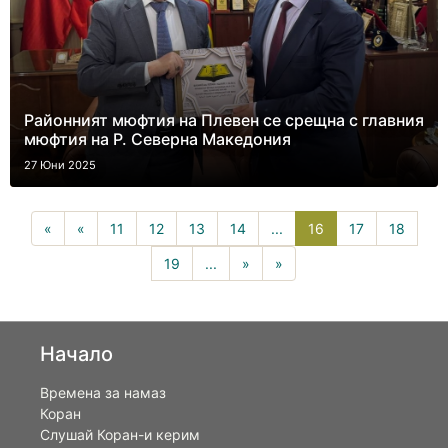
Районният мюфтия на Плевен се срещна с главния
мюфтия на Р. Северна Македония
27 Юни 2025
16(current)
«
«
11
12
13
14
...
16
17
18
19
...
»
»
Начало
Времена за намаз
Коран
Слушай Коран-и керим