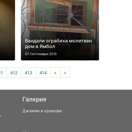
Вандали ограбиха молитвен
дом в Ямбол
07 Септември 2015
urrent)
11
412
413
414
»
»
Галерия
Джамии и храмове
“