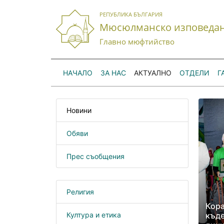
РЕПУБЛИКА БЪЛГАРИЯ
Мюсюлманско изповеда
Главно мюфтийство
НАЧАЛО
ЗА НАС
АКТУАЛНО
ОТДЕЛИ
Г
Новини
Обяви
Прес съобщения
Религия
Кора
Култура и етика
къде