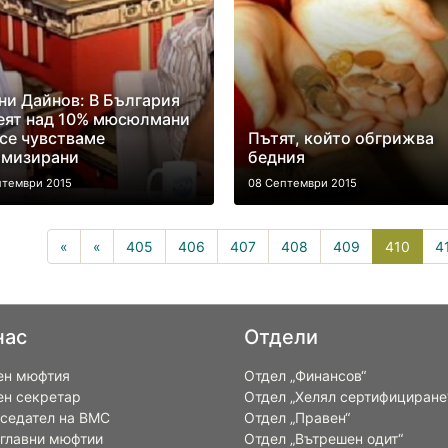
ни Дайнов: В България
еят над 10% мюсюлмани
 се чувстваме
Пътят, който обгрижва
ямизирани
бедния
птември 2015
08 Септември 2015
410(c
«
«
405
406
407
408
409
410
4
нас
Отдели
ен мюфтия
Отдел „Финансов“
ен секретар
Отдел „Хелял сертифициране
седател на ВМС
Отдел „Правен“
 главни мюфтии
Отдел „Вътрешен одит“