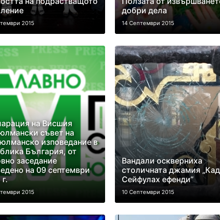
остта на подрастващото
Ползата от извършванет
оление
добри дела
птември 2015
14 Септември 2015
арация на Висшия
юлмански съвет на
юлманско изповедание в
блика България, от
вно заседание
Вандали оскверниха
едено на 09 септември
столичната джамия „Ка
 г.
Сейфулах ефенди”
птември 2015
10 Септември 2015