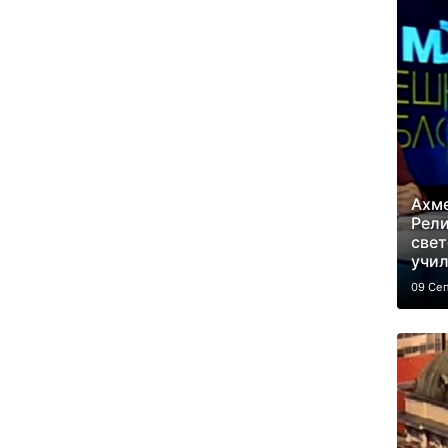
Ахм
Рели
свет
учи
09 Се