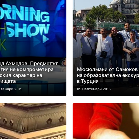
ед Ахмедов: Предметът
гия не компрометира
Mюсюлмани от Самоков 
ския характер на
на образователна екску
лищата
в Турция
птември 2015
09 Септември 2015