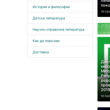
личн
пок
История и философия
14 Се
Детска литература
Научно-справочна литература
Как да поръчам
Доставка
Декл
мюс
Мюс
Репу
редо
пров
2015
10 Се