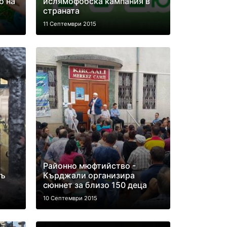
о на
ислямофобска кампания в
страната
11 Септември 2015
Районно мюфтийство -
дъ
Кърджали организира
сюннет за близо 150 деца
10 Септември 2015