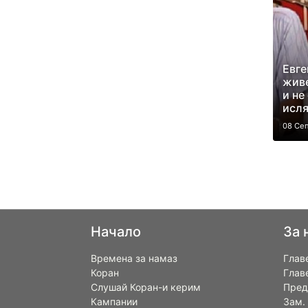
Евге
жив
и не
исл
08 Се
Начало
За 
Времена за намаз
Глав
Коран
Глав
Слушай Коран-и керим
Пред
Кампании
Зам.