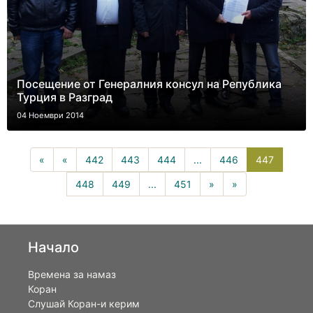
Посещение от Генералния консул на Република
Турция в Разград
04 Ноември 2014
447(curr
«
«
442
443
444
...
446
447
448
449
...
451
»
»
Начало
Времена за намаз
Коран
Слушай Коран-и керим