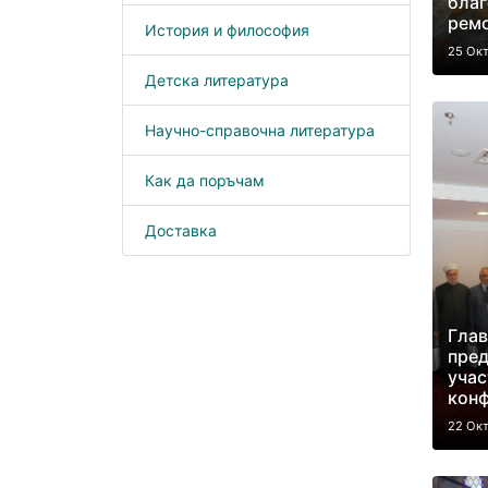
благ
ремо
История и философия
25 Ок
Детска литература
Научно-справочна литература
Как да поръчам
Доставка
Глав
пред
учас
конф
22 Ок