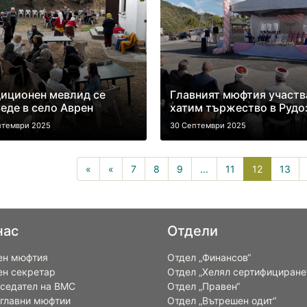
иционен мевлид се
Главният мюфтия участв
еде в село Аврен
хатим тържество в Рудо
птември 2025
30 Септември 2025
12(current
«
«
7
8
9
...
11
12
13
нас
Отдели
ен мюфтия
Отдел „Финансов“
ен секретар
Отдел „Хелял сертифициране
седател на ВМС
Отдел „Правен“
 главни мюфтии
Отдел „Вътрешен одит“