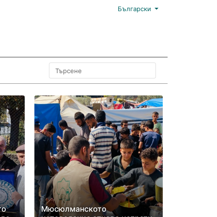
Български
то
Мюсюлманското