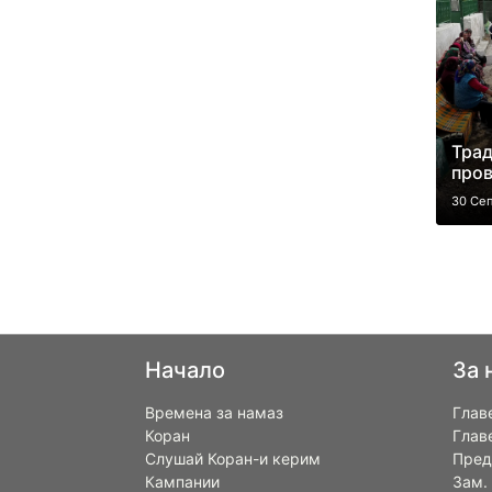
Трад
пров
30 Се
Начало
За 
Времена за намаз
Глав
Коран
Глав
Слушай Коран-и керим
Пред
Кампании
Зам.