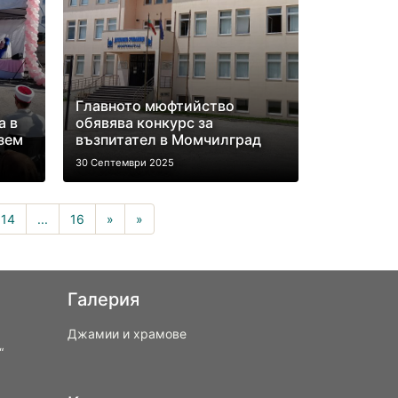
Главното мюфтийство
а в
обявява конкурс за
зем
възпитател в Момчилград
30 Септември 2025
)
14
...
16
»
»
Галерия
Джамии и храмове
“