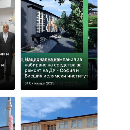
ии и
Национална кампания за
 и
набиране на средства за
ремонт на ДУ - София и
Висшия ислямски институт
01 Октомври 2025