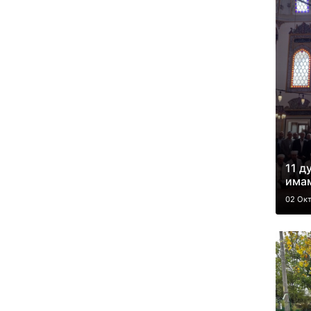
11 д
има
02 Ок