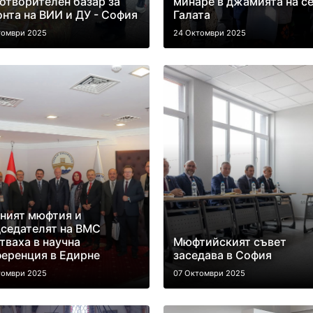
отворителен базар за
минаре в джамията на с
нта на ВИИ и ДУ - София
Галата
томври 2025
24 Октомври 2025
ният мюфтия и
седателят на ВМС
тваха в научна
Мюфтийският съвет
еренция в Едирне
заседава в София
томври 2025
07 Октомври 2025