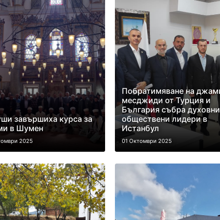
Побратимяване на джам
месджиди от Турция и
България събра духовни
уши завършиха курса за
обществени лидери в
ми в Шумен
Истанбул
томври 2025
01 Октомври 2025