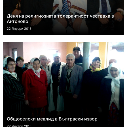
Деня на религиозната толерантност честваха в
Антоново
22 Януари 2015
Общоселски мевлид в Бълграски извор
22 Януари 2015