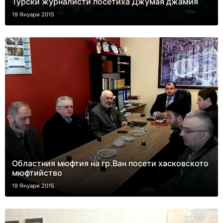
Турски журналисти посетиха Джумая джамия
19 Януари 2015
Областния мюфтия на гр.Ван посети хасковското
мюфтийство
19 Януари 2015