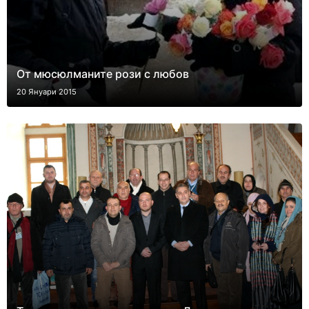
От мюсюлманите рози с любов
20 Януари 2015