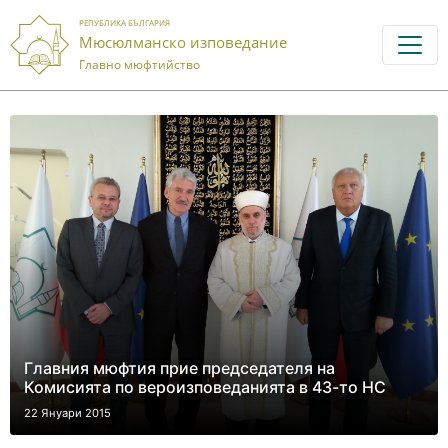
РЕПУБЛИКА БЪЛГАРИЯ
Мюсюлманско изповедание
Главно мюфтийство
Главния мюфтия прие председателя на
Комисията по вероизповеданията в 43-то НС
22 Януари 2015