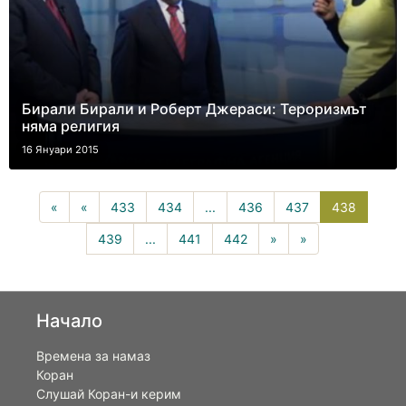
Бирали Бирали и Роберт Джераси: Тероризмът
няма религия
16 Януари 2015
438(curr
«
«
433
434
...
436
437
438
439
...
441
442
»
»
Начало
Времена за намаз
Коран
Слушай Коран-и керим