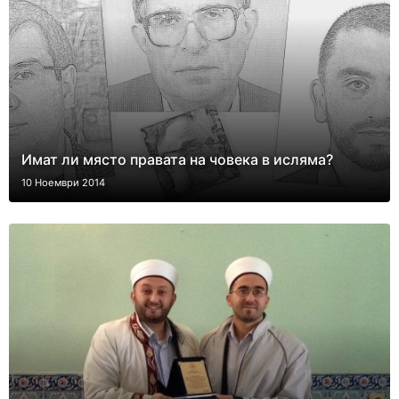
Имат ли място правата на човека в исляма?
10 Ноември 2014