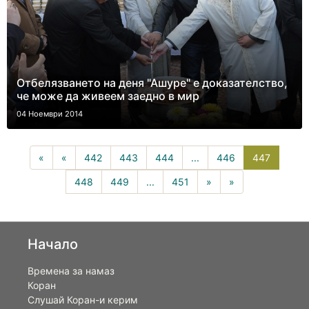
Отбелязването на деня "Ашуре" е доказателство,
че може да живеем заедно в мир
04 Ноември 2014
447(curr
«
«
442
443
444
...
446
447
448
449
...
451
»
»
Начало
Времена за намаз
Коран
Слушай Коран-и керим