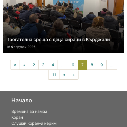
Трогателна среща с деца сираци в Кърджали
16 Февруари 2026
7(current)
«
«
2
3
4
...
6
7
8
9
...
11
»
»
Начало
Времена за намаз
Коран
Слушай Коран-и керим