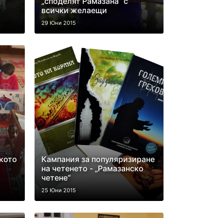
„споделят Рамазана” с
всички желаещи
29 Юни 2015
кото
Кампания за популяризиране
на четенето - „Рамазанско
четене“
25 Юни 2015