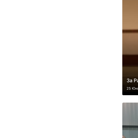
За Р
25 Юн