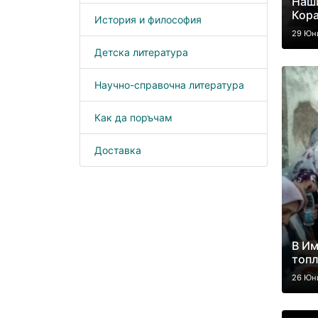
Наши
Кор
История и философия
29 Юн
Детска литература
Научно-справочна литература
Как да поръчам
Доставка
В Им
топл
26 Юн