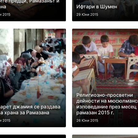
те предци, Рамазанът и
ана
Ифтари в Шумен
и 2015
29 Юни 2015
Религиозно-просветни
дейности на мюсюлманс
арет джамия се раздава
изповедание през месец
а храна за Рамазана
рамазан 2015 г.
и 2015
26 Юни 2015