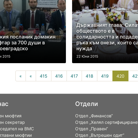
Държавният глава: Сила
обществото е в
кия посланик домакин
солидарността и подаде
фтар за 700 души в
ръка към онези, които са
оевградско
нужда
и 2015
22 Юни 2015
420(cu
«
«
415
416
417
418
419
420
42
нас
Отдели
ен мюфтия
Отдел „Финансов“
ен секретар
Отдел „Хелял сертифициране
седател на ВМС
Отдел „Правен“
 главни мюфтии
Отдел „Вътрешен одит“