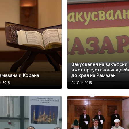
Закусвалня на вакъфски
имот преустановява дей
амазана и Корана
до края на Рамазан
и 2015
24 Юни 2015