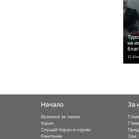
Турс
на и
благ
22 Юн
Начало
За 
Времена за намаз
Глав
Коран
Глав
Слушай Коран-и керим
Пред
Кампании
Зам.