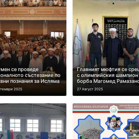
мен се проведе
Главният мюфтия се сре
оналното състезание по
с олимпийския шампион
вни познания за Исляма
борба Магомед Рамазан
птември 2025
27 Август 2025