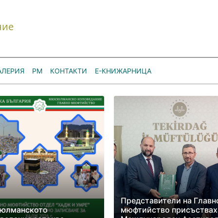
ние
АЛЕРИЯ
РМ
КОНТАКТИ
Е-КНИЖАРНИЦА
Представители на Главн
юлманското
мюфтийство присъствах