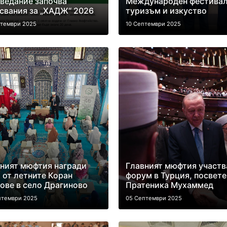
ведание започва
Международен фестивал
свания за „ХАДЖ“ 2026
туризъм и изкуство
птември 2025
10 Септември 2025
ният мюфтия награди
Главният мюфтия участв
 от летните Коран
форум в Турция, посвете
ове в село Драгиново
Пратеника Мухаммед
птември 2025
05 Септември 2025