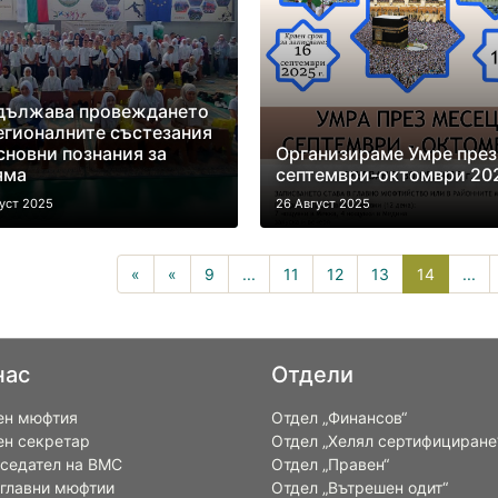
дължава провеждането
егионалните състезания
сновни познания за
Организираме Умре през
яма
септември-октомври 202
уст 2025
26 Август 2025
14(curre
«
«
9
...
11
12
13
14
...
нас
Отдели
ен мюфтия
Отдел „Финансов“
ен секретар
Отдел „Хелял сертифициране
седател на ВМС
Отдел „Правен“
 главни мюфтии
Отдел „Вътрешен одит“