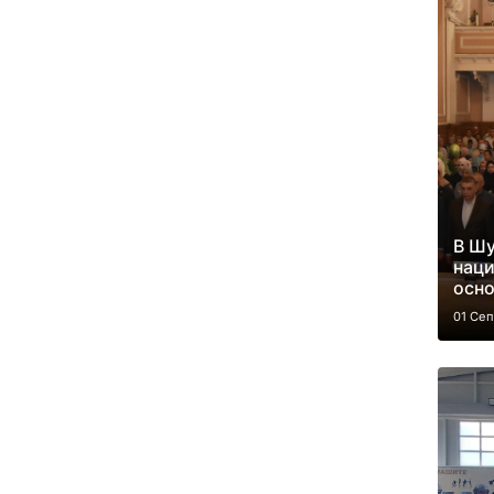
В Шу
наци
осно
01 Се