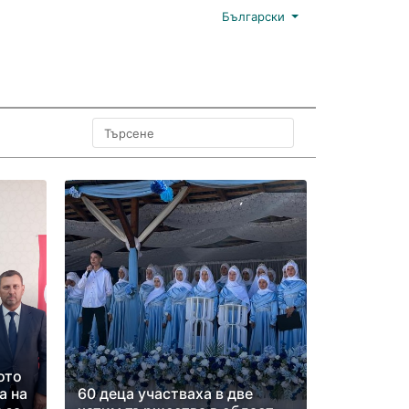
Български
ото
а на
60 деца участваха в две