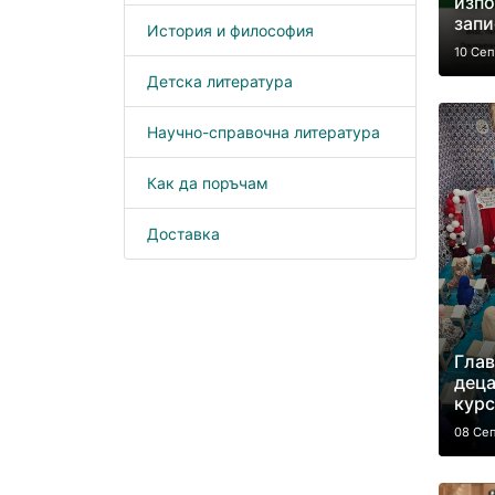
изпо
запи
История и философия
10 Се
Детска литература
Научно-справочна литература
Как да поръчам
Доставка
Глав
деца
курс
08 Се