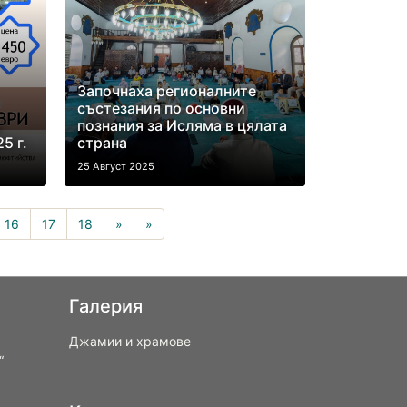
Започнаха регионалните
състезания по основни
познания за Исляма в цялата
5 г.
страна
25 Август 2025
nt)
16
17
18
»
»
Галерия
Джамии и храмове
“