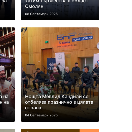
 за
хатим тържества в област
Смолян
08 Септември 2025
а на
Нощта Мевлид Кандили се
н на
отбеляза празнично в цялата
страна
04 Септември 2025