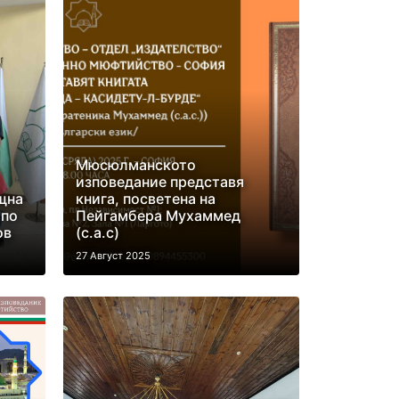
Мюсюлманското
изповедание представя
щна
книга, посветeна на
 по
Пейгамбера Мухаммед
ов
(с.а.с)
27 Август 2025