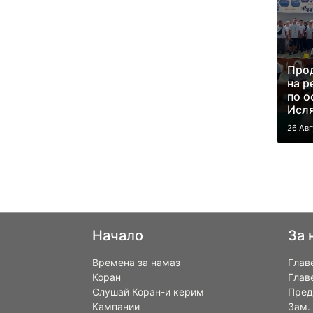
Про
на р
по о
Исл
26 Авг
Начало
За 
Времена за намаз
Глав
Коран
Глав
Слушай Коран-и керим
Пред
Кампании
Зам.