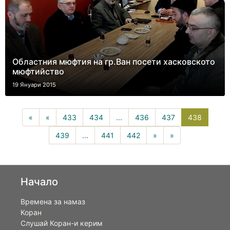
Областния мюфтия на гр.Ван посети хасковското
мюфтийство
19 Януари 2015
438(curr
«
«
433
434
...
436
437
438
439
...
441
442
»
»
Начало
Времена за намаз
Коран
Слушай Коран-и керим