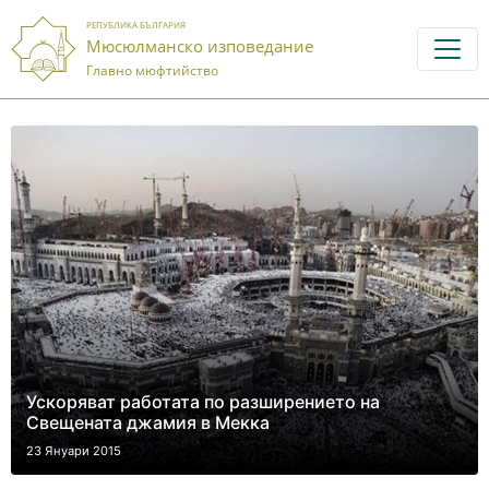
РЕПУБЛИКА БЪЛГАРИЯ
Мюсюлманско изповедание
Главно мюфтийство
Ускоряват работата по разширението на
Свещената джамия в Мекка
23 Януари 2015