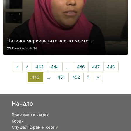
Латиноамериканците все по-често...
22 Октомври 2014
«
«
443
444
...
446
447
448
449(current)
449
...
451
452
»
»
Начало
Времена за намаз
Коран
Слушай Коран-и керим