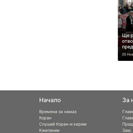
Ще р
отв
пред
05 Но
Начало
За 
Времена за намаз
Глав
Коран
Глав
Слушай Коран-и керим
Пред
Кампании
Зам.