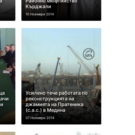
а
Районно мюфтийство
Кърджали
10 Ноември 2014
ща
Усилено тече работата по
дачи
реконструкцията на
ни
джамията на Пратеника
(с.а.с.) в Медина
07 Ноември 2014