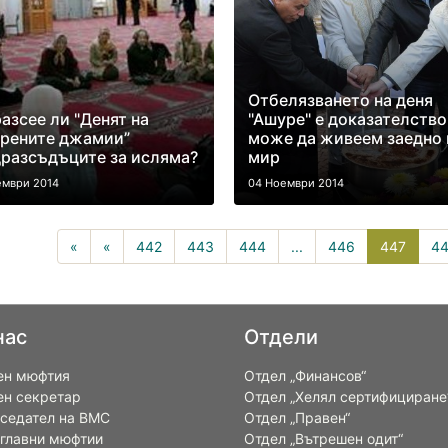
Отбелязването на деня
азсее ли "Денят на
"Ашуре" е доказателство
орените джамии”
може да живеем заедно 
разсъдъците за исляма?
мир
ември 2014
04 Ноември 2014
447(cu
«
«
442
443
444
...
446
447
4
нас
Отдели
ен мюфтия
Отдел „Финансов“
ен секретар
Отдел „Хелял сертифициране
седател на ВМС
Отдел „Правен“
 главни мюфтии
Отдел „Вътрешен одит“