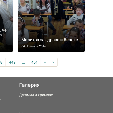
, че
в
Молитва за здраве и берекет
04 Ноември 2014
rrent)
48
449
...
451
»
»
Галерия
Джамии и храмове
“