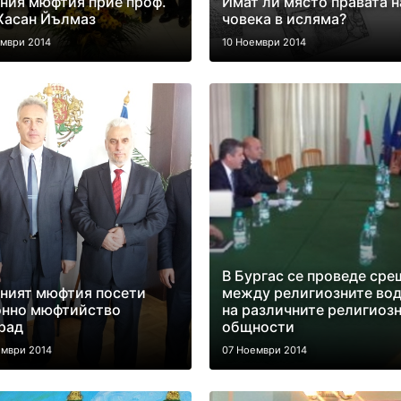
ния мюфтия прие проф.
Имат ли място правата н
Хасан Йълмаз
човека в исляма?
ември 2014
10 Ноември 2014
В Бургас се проведе сре
ният мюфтия посети
между религиозните во
онно мюфтийство
на различните религиоз
рад
общности
ември 2014
07 Ноември 2014