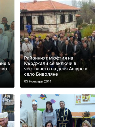
Районният мюфтия на
ане в
Кърджали се включи в
ово
честването на деня Ашуре в
село Биволяне
05 Ноември 2014