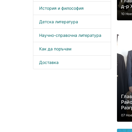
Глав
д-р 
История и философия
10 Но
Детска литература
Научно-справочна литература
Как да поръчам
Доставка
Глав
Рай
Разг
07 Но