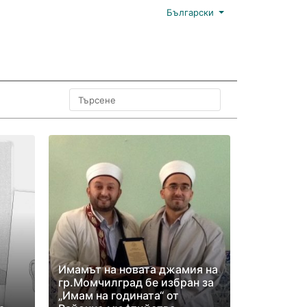
Български
Имамът на новата джамия на
гр.Момчилград бе избран за
„Имам на годината“ от