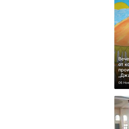
Вече
от к
прои
„Джа
06 Но