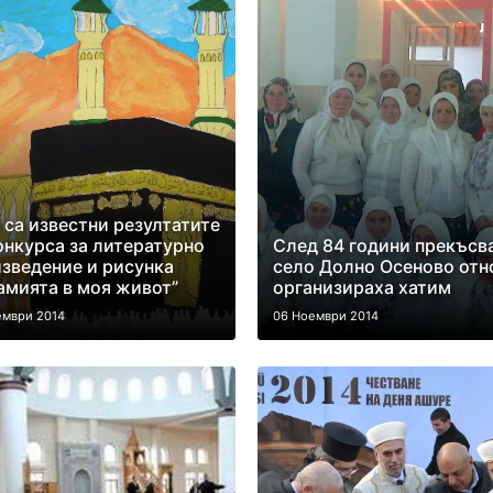
 са известни резултатите
онкурса за литературно
След 84 години прекъсв
зведение и рисунка
село Долно Осеново отн
мията в моя живот”
организираха хатим
ември 2014
06 Ноември 2014