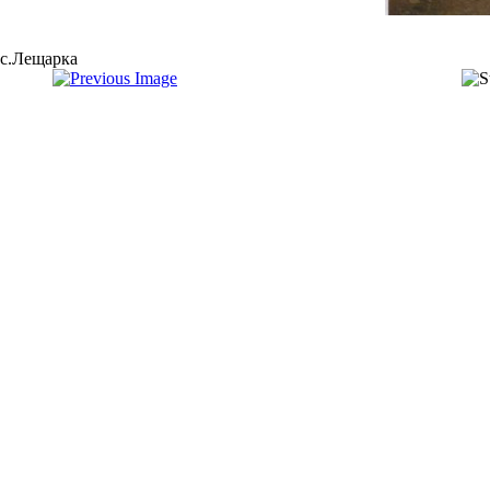
с.Лещарка