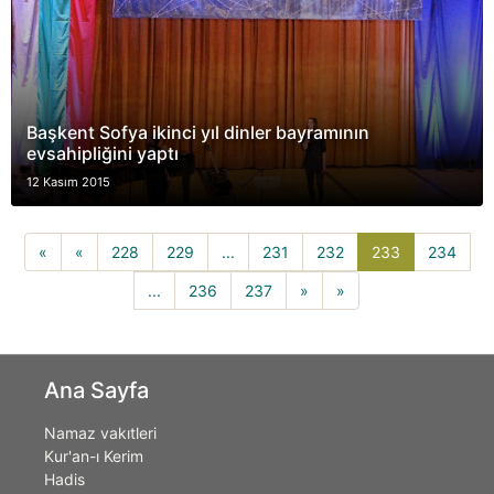
Başkent Sofya ikinci yıl dinler bayramının
evsahipliğini yaptı
12 Kasım 2015
233(current)
«
«
228
229
...
231
232
233
234
...
236
237
»
»
Ana Sayfa
Namaz vakıtleri
Kur'an-ı Kerim
Hadis