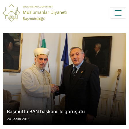
BULGARISTAN CUMHURIYETI
Müslümanlar Diyaneti
Başmüftülüğü
Başmüftü BAN başkanı ile görüşütü
24 Kasım 2015