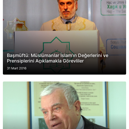
Başmüftü: Müslümanlar İslam’ın Değerlerini ve
Prensiplerini Açıklamakla Görevliler
31 Mart 2016