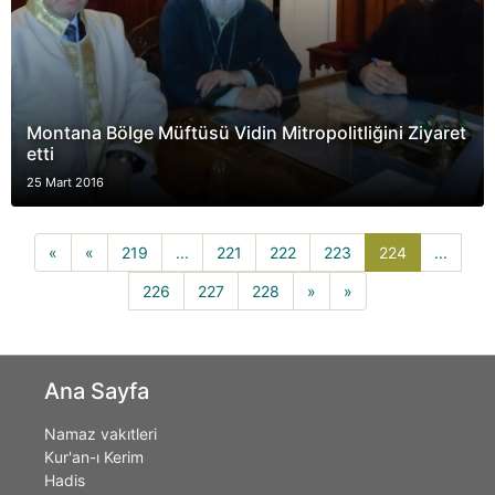
Montana Bölge Müftüsü Vidin Mitropolitliğini Ziyaret
etti
25 Mart 2016
224(current
«
«
219
...
221
222
223
224
...
226
227
228
»
»
Ana Sayfa
Namaz vakıtleri
Kur'an-ı Kerim
Hadis