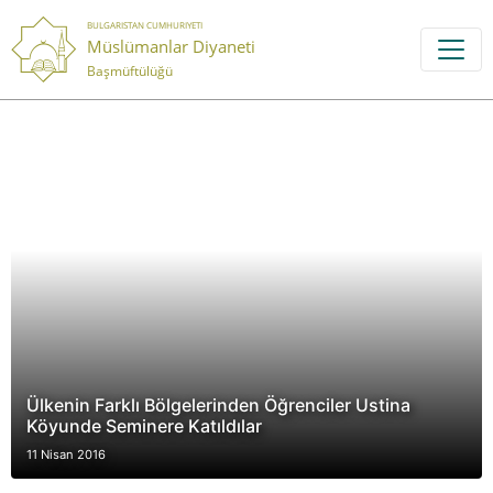
BULGARISTAN CUMHURIYETI
Müslümanlar Diyaneti
Başmüftülüğü
Ülkenin Farklı Bölgelerinden Öğrenciler Ustina
Köyunde Seminere Katıldılar
11 Nisan 2016