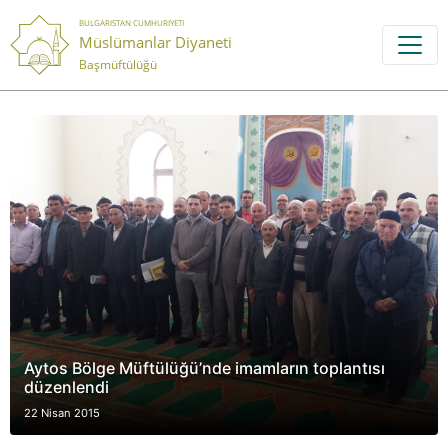
BULGARISTAN CUMHURIYETI
Müslümanlar Diyaneti
Başmüftülüğü
Aytos Bölge Müftülüğü’nde imamların toplantısı
düzenlendi
22 Nisan 2015