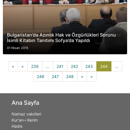
Bulgaristan’da Azınlık Hak ve Özgürlükleri Sorunu
İsimli Kitabın Tanıtımı Sofya’da Yapıldı
01 Nisan 2015
244(current
«
«
239
...
241
242
243
244
...
246
247
248
»
»
Ana Sayfa
Namaz vakıtleri
Kur'an-ı Kerim
Hadis