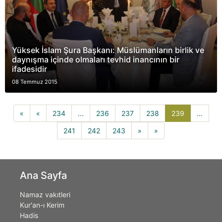
Yüksek İslam Şura Başkanı: Müslümanların birlik ve
daynışma içinde olmaları tevhid inancının bir
ifadesidir
08 Temmuz 2015
239(current
«
«
234
...
236
237
238
239
...
241
242
243
»
»
Ana Sayfa
Namaz vakıtleri
Kur'an-ı Kerim
Hadis