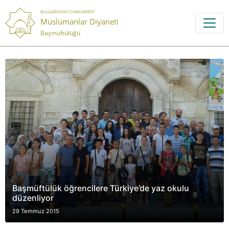
BULGARISTAN CUMHURIYETI
Müslümanlar Diyaneti
Başmüftülüğü
Başmüftülük öğrencilere Türkiye’de yaz okulu
düzenliyor
29 Temmuz 2015