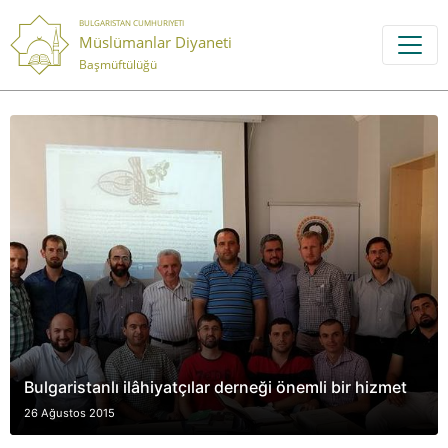
BULGARISTAN CUMHURIYETI
Müslümanlar Diyaneti
Başmüftülüğü
Bulgaristanlı ilâhiyatçılar derneği önemli bir hizmet
26 Ağustos 2015