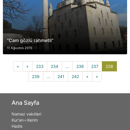
“Cam gözlü rahmetli”
11 Ağustos 2015
238(curr
«
«
233
234
...
236
237
238
239
...
241
242
»
»
Ana Sayfa
Namaz vakıtleri
Kur'an-ı Kerim
Hadis