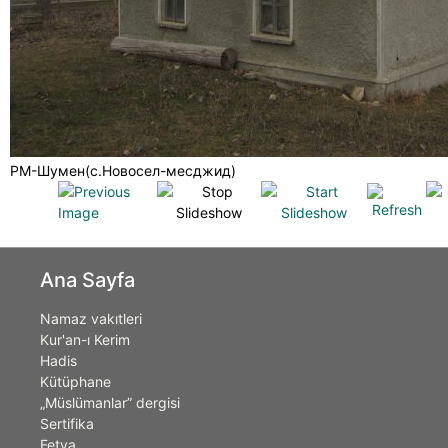
РМ-Шумен(с.Новосел-месджид)
Ana Sayfa
Namaz vakıtleri
Kur'an-ı Kerim
Hadis
Kütüphane
„Müslümanlar” dergisi
Sertifika
Fetva