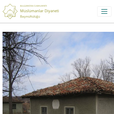
BULGARISTAN CUMHURIYETI
Müslümanlar Diyaneti
Başmüftülüğü