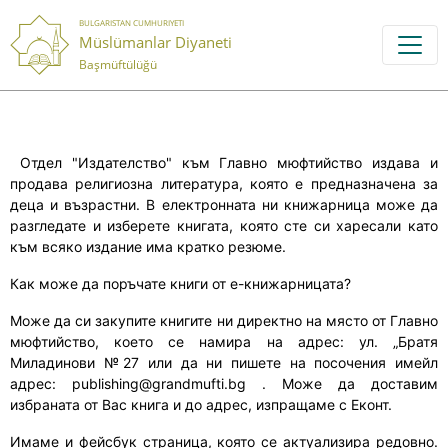
BULGARISTAN CUMHURIYETI
Müslümanlar Diyaneti
Başmüftülüğü
Отдел "Издателство" към Главно мюфтийство издава и
продава религиозна литература, която е предназначена за
деца и възрастни. В електронната ни книжарница може да
разгледате и изберете книгата, която сте си харесали като
към всяко издание има кратко резюме.
Как може да поръчате книги от е-книжарницата?
Може да си закупите книгите
ни директно на място
от Главно
мюфтийство, което се намира на адрес: ул. „Братя
Миладинови №27 или да
ни
пишете на посочения имейл
адрес: publishing@grandmufti.bg .
Може да доставим
избраната
от Вас
книга
и до адрес, изпращаме с Еконт.
Имаме и фейсбук страница, която се актуализира редовно.