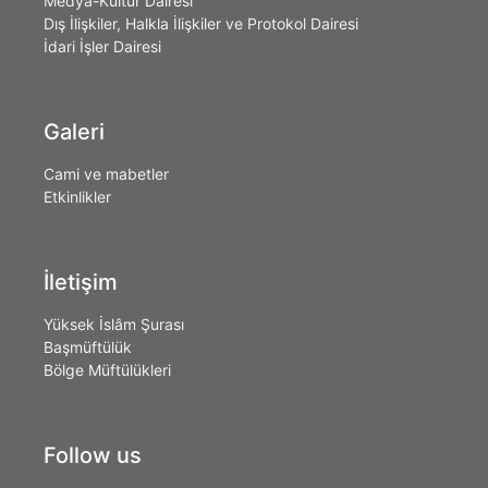
Medya-Kültür Dairesi
Dış İlişkiler, Halkla İlişkiler ve Protokol Dairesi
İdari İşler Dairesi
Galeri
Cami ve mabetler
Etkinlikler
İletişim
Yüksek İslâm Şurası
Başmüftülük
Bölge Müftülükleri
Follow us