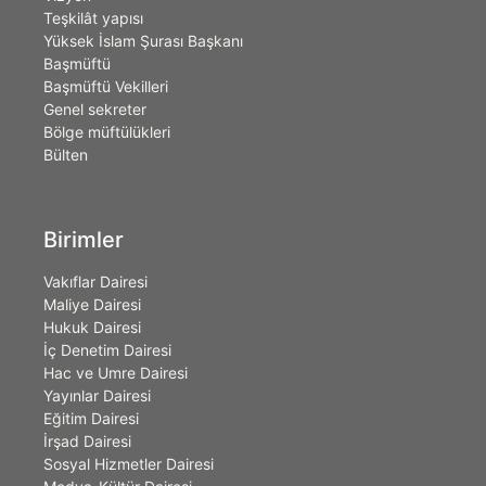
Teşkilât yapısı
Yüksek İslam Şurası Başkanı
Başmüftü
Başmüftü Vekilleri
Genel sekreter
Bölge müftülükleri
Bülten
Birimler
Vakıflar Dairesi
Maliye Dairesi
Hukuk Dairesi
İç Denetim Dairesi
Hac ve Umre Dairesi
Yayınlar Dairesi
Eğitim Dairesi
İrşad Dairesi
Sosyal Hizmetler Dairesi