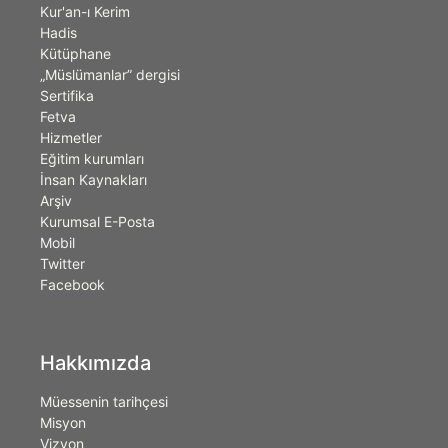
Kur'an-ı Kerim
Hadis
Kütüphane
„Müslümanlar” dergisi
Sertifika
Fetva
Hizmetler
Eğitim kurumları
İnsan Kaynakları
Arşiv
Kurumsal E-Posta
Mobil
Twitter
Facebook
Hakkımızda
Müessenin tarihçesi
Misyon
Vizyon