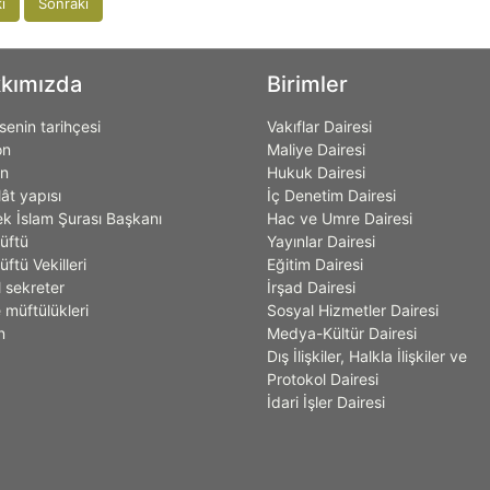
i
Sonraki
kımızda
Birimler
enin tarihçesi
Vakıflar Dairesi
on
Maliye Dairesi
on
Hukuk Dairesi
lât yapısı
İç Denetim Dairesi
k İslam Şurası Başkanı
Hac ve Umre Dairesi
üftü
Yayınlar Dairesi
ftü Vekilleri
Eğitim Dairesi
 sekreter
İrşad Dairesi
 müftülükleri
Sosyal Hizmetler Dairesi
n
Medya-Kültür Dairesi
Dış İlişkiler, Halkla İlişkiler ve
Protokol Dairesi
İdari İşler Dairesi