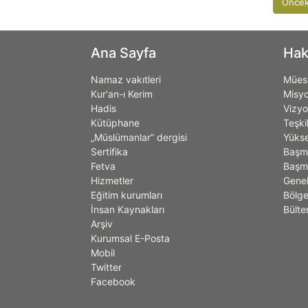
Öncek
Ana Sayfa
Hak
Namaz vakıtleri
Müess
Kur'an-ı Kerim
Misy
Hadis
Vizy
Kütüphane
Teşki
„Müslümanlar” dergisi
Yükse
Sertifika
Başm
Fetva
Başmü
Hizmetler
Genel
Eğitim kurumları
Bölge
İnsan Kaynakları
Bülte
Arşiv
Kurumsal E-Posta
Mobil
Twitter
Facebook