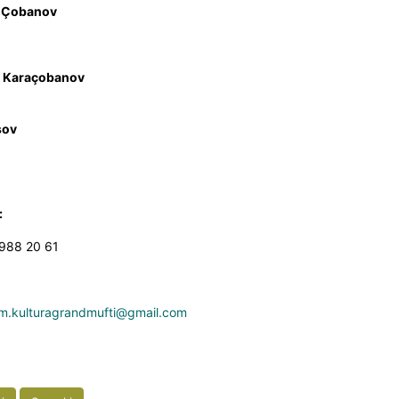
 Çobanov
y Karaçobanov
İsov
:
988 20 61
m.kulturagrandmufti@gmail.com