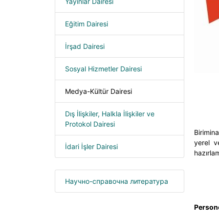
Yayınlar Dairesi
Eğitim Dairesi
İrşad Dairesi
Sosyal Hizmetler Dairesi
Medya-Kültür Dairesi
Dış İlişkiler, Halkla İlişkiler ve
Protokol Dairesi
Birimin
a
yerel v
İdari İşler Dairesi
hazırla
Научно-справочна литература
Persone