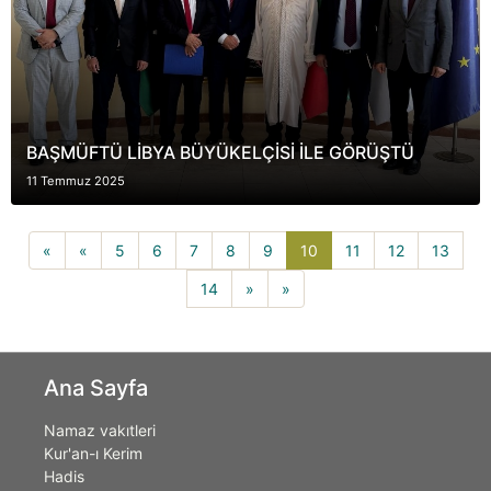
BAŞMÜFTÜ LİBYA BÜYÜKELÇİSİ İLE GÖRÜŞTÜ
11 Temmuz 2025
10(current)
«
«
5
6
7
8
9
10
11
12
13
14
»
»
Ana Sayfa
Namaz vakıtleri
Kur'an-ı Kerim
Hadis