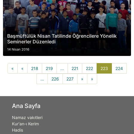
Başmüftülük Nisan Tatilinde Öğrencilere Yönelik
Seminerler Düzenledi
14 Nisan 2016
223(current)
«
«
218
219
...
221
222
223
224
...
226
227
»
»
Ana Sayfa
Namaz vakıtleri
Kur'an-ı Kerim
Hadis