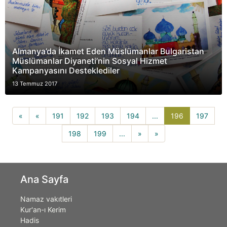
Almanya’da İkamet Eden Müslümanlar Bulgaristan
Müslümanlar Diyaneti’nin Sosyal Hizmet
Kampanyasını Desteklediler
13 Temmuz 2017
196(current)
«
«
191
192
193
194
...
196
197
198
199
...
»
»
Ana Sayfa
Namaz vakıtleri
Kur'an-ı Kerim
Hadis