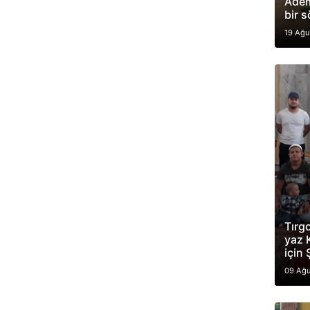
Adem
bir s
19 Ağu
Tırgo
yaz 
için
09 Ağu