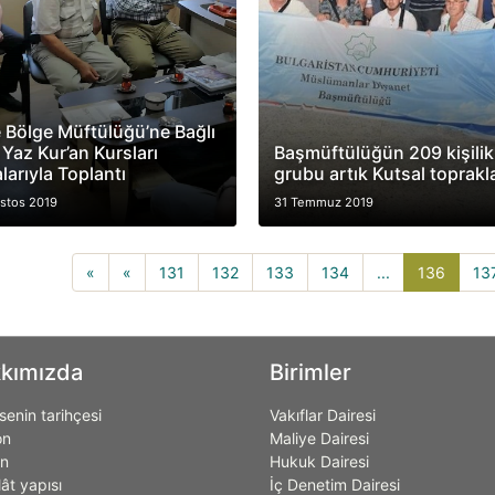
 Bölge Müftülüğü’ne Bağlı
 Yaz Kur’an Kursları
Başmüftülüğün 209 kişilik
larıyla Toplantı
grubu artık Kutsal toprakl
stos 2019
31 Temmuz 2019
136(cu
«
«
131
132
133
134
...
136
13
kımızda
Birimler
enin tarihçesi
Vakıflar Dairesi
on
Maliye Dairesi
on
Hukuk Dairesi
lât yapısı
İç Denetim Dairesi