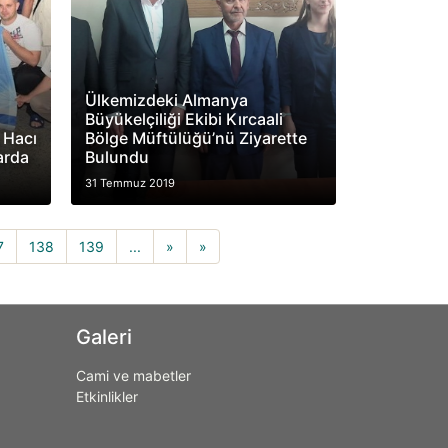
Ülkemizdeki Almanya
Büyükelçiliği Ekibi Kırcaali
 Hacı
Bölge Müftülüğü’nü Ziyarette
arda
Bulundu
31 Temmuz 2019
rrent)
7
138
139
...
»
»
Galeri
Cami ve mabetler
Etkinlikler