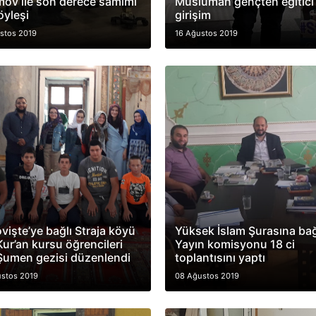
ov ile son derece samimi
Müslüman gençten eğitici 
öyleşi
girişim
stos 2019
16 Ağustos 2019
vişte’ye bağlı Straja köyü
Yüksek İslam Şurasına bağ
Kur’an kursu öğrencileri
Yayın komisyonu 18 ci
 Şumen gezisi düzenlendi
toplantısını yaptı
stos 2019
08 Ağustos 2019