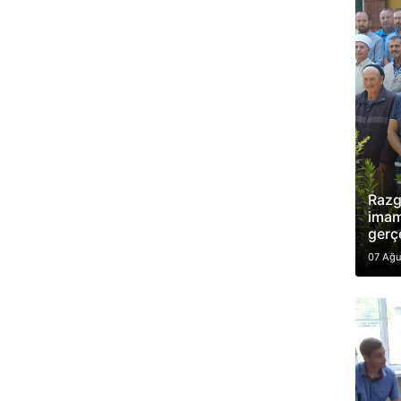
Razg
imaml
gerç
07 Ağu