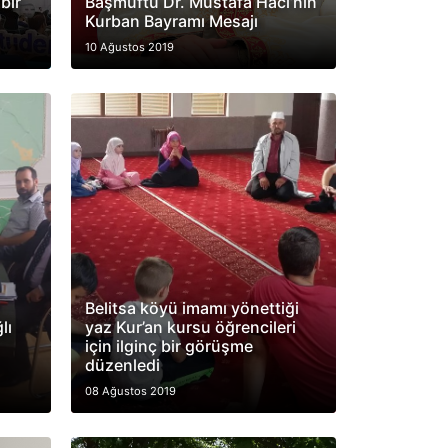
bir
Başmüftü Dr. Mustafa Hacı’nın
Kurban Bayramı Mesajı
10 Ağustos 2019
Belitsa köyü imamı yönettiği
lı
yaz Kur’an kursu öğrencileri
için ilginç bir görüşme
düzenledi
08 Ağustos 2019