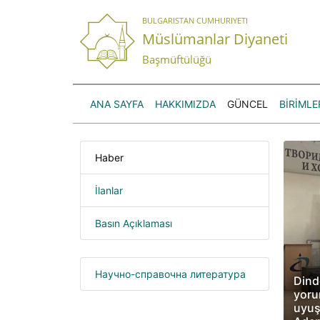
BULGARISTAN CUMHURIYETI
Müslümanlar Diyaneti
Başmüftülüğü
ANA SAYFA
HAKKIMIZDA
GÜNCEL
BİRİMLE
Haber
İlanlar
Basın Açıklaması
Научно-справочна литература
Dind
yoru
uyuş