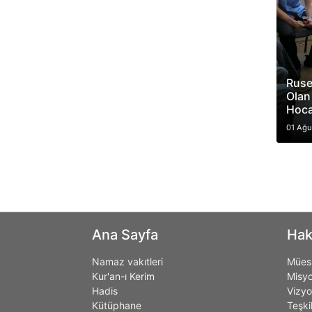
Ruse
Olan
Hoca
01 Ağu
Ana Sayfa
Hak
Namaz vakıtleri
Müess
Kur'an-ı Kerim
Misy
Hadis
Vizy
Kütüphane
Teşki