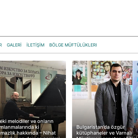
R
GALERİ
İLETİŞİM
BÖLGE MÜFTÜLÜKLERI
eki melodiler ve onların
mlanmalarında ki
Bulgaristan’da özgür
mazlık hakkında – Nihat
kütüphaneler ve Varnalı