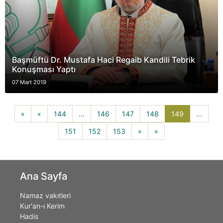
Başmüftü Dr. Mustafa Haci Regaib Kandili Tebrik
Konuşması Yaptı
07 Mart 2019
149(current
«
«
144
...
146
147
148
149
...
151
152
153
»
»
Ana Sayfa
Namaz vakıtleri
Kur'an-ı Kerim
Hadis