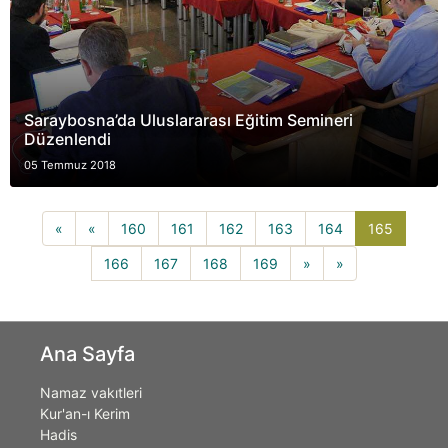
Saraybosna’da Uluslararası Eğitim Semineri
Düzenlendi
05 Temmuz 2018
165(curr
«
«
160
161
162
163
164
165
166
167
168
169
»
»
Ana Sayfa
Namaz vakıtleri
Kur'an-ı Kerim
Hadis