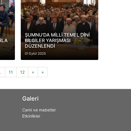
ŞUMNU’DA MİLLİ TEMEL DİNİ
RLA
BİLGİLER YARIŞMASI
DÜZENLENDİ
01 Eylül 2025
..
11
12
»
»
Galeri
Cami ve mabetler
Etkinlikler