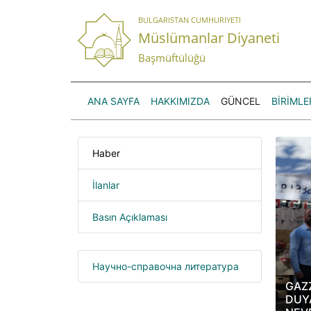
BULGARISTAN CUMHURIYETI
Müslümanlar Diyaneti
Başmüftülüğü
ANA SAYFA
HAKKIMIZDA
GÜNCEL
BİRİMLE
Haber
İlanlar
Basın Açıklaması
Научно-справочна литература
GAZ
DUY