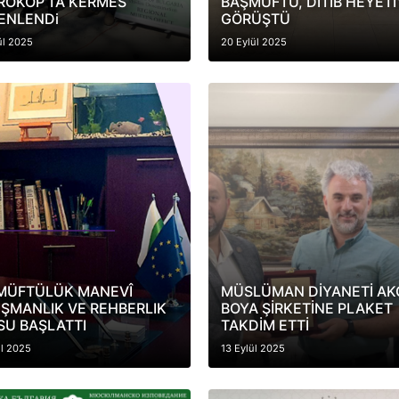
ROKOP’TA KERMES
BAŞMÜFTÜ, DİTİB HEYETİ
ENLENDi
GÖRÜŞTÜ
ül 2025
20 Eylül 2025
MÜFTÜLÜK MANEVÎ
MÜSLÜMAN DİYANETİ AK
IŞMANLIK VE REHBERLIK
BOYA ŞİRKETİNE PLAKET
SU BAŞLATTI
TAKDİM ETTİ
ül 2025
13 Eylül 2025