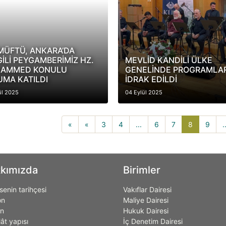
MÜFTÜ, ANKARA’DA
İLİ PEYGAMBERİMİZ HZ.
MEVLİD KANDİLİ ÜLKE
AMMED KONULU
GENELİNDE PROGRAMLA
UMA KATILDI
İDRAK EDİLDİ
ül 2025
04 Eylül 2025
8(current)
«
«
3
4
...
6
7
8
9
.
kımızda
Birimler
enin tarihçesi
Vakıflar Dairesi
on
Maliye Dairesi
on
Hukuk Dairesi
lât yapısı
İç Denetim Dairesi