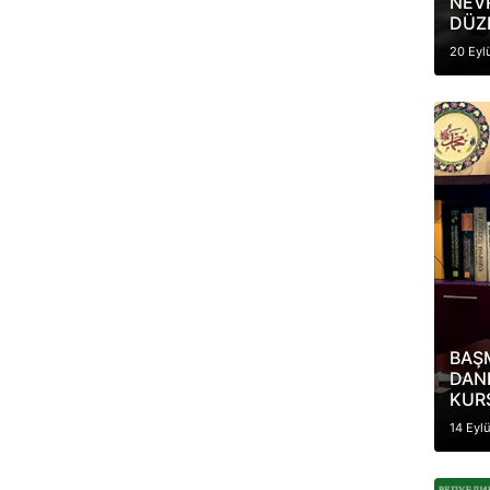
NEV
DÜZ
20 Eyl
BAŞ
DAN
KUR
14 Eyl