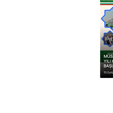
MÜS
YILI
BAŞ
10 Eyl