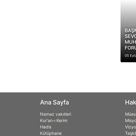
BAŞ
SEVG
MUH
FOR
05 Eyl
Ana Sayfa
Hak
Namaz vakıtleri
Müess
Kur'an-ı Kerim
Misy
Hadis
Vizy
Kütüphane
Teşki