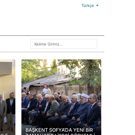
Türkçe
BAŞKENT SOFYA’DА YENİ BİR