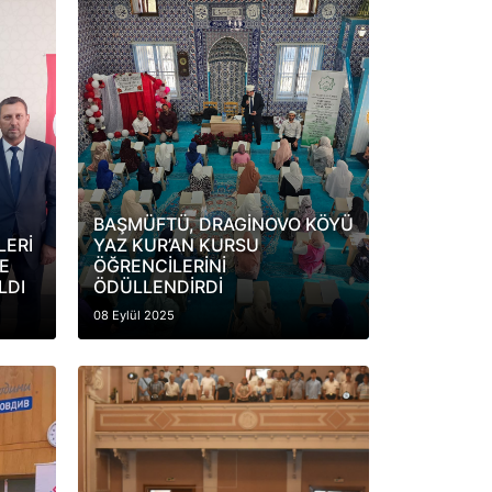
BAŞMÜFTÜ, DRAGİNOVO KÖYÜ
LERİ
YAZ KUR’AN KURSU
E
ÖĞRENCİLERİNİ
LDI
ÖDÜLLENDİRDİ
08 Eylül 2025