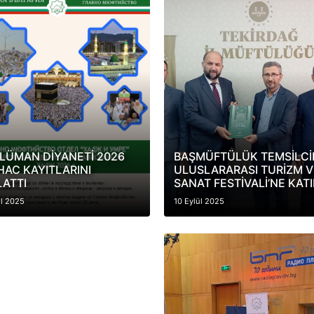
LÜMAN DİYANETİ 2026
BAŞMÜFTÜLÜK TEMSİLCİ
 HAC KAYITLARINI
ULUSLARARASI TURİZM V
LATTI
SANAT FESTİVALİ’NE KATI
ül 2025
10 Eylül 2025