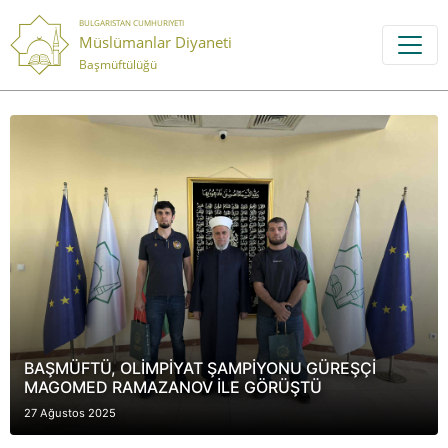
BULGARISTAN CUMHURIYETI
Müslümanlar Diyaneti
Başmüftülüğü
BAŞMÜFTÜ, OLİMPİYAT ŞAMPİYONU GÜREŞÇİ
MAGOMED RAMAZANOV İLE GÖRÜŞTÜ
27 Ağustos 2025