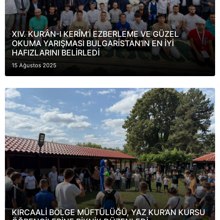
XIV. KUR’ÂN-I KERÎM’İ EZBERLEME VE GÜZEL
OKUMA YARIŞMASI BULGARİSTAN’IN EN İYİ
HAFIZLARINI BELİRLEDİ
15 Ağustos 2025
KIRCAALİ BÖLGE MÜFTÜLÜĞÜ, YAZ KUR’AN KURSU