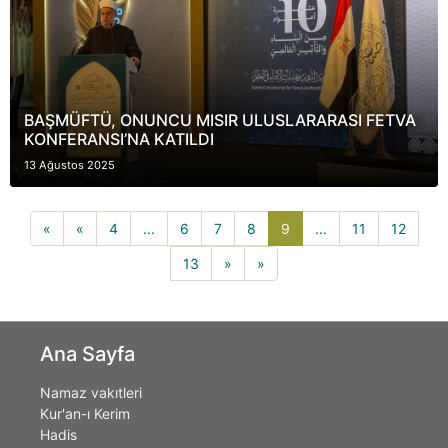
BAŞMÜFTÜ, ONUNCU MISIR ULUSLARARASI FETVA
KONFERANSI’NA KATILDI
13 Ağustos 2025
9(current)
«
«
4
...
6
7
8
9
...
11
12
13
»
»
Ana Sayfa
Namaz vakıtleri
Kur'an-ı Kerim
Hadis