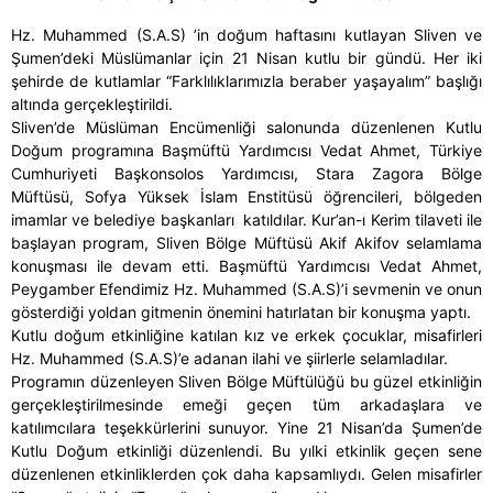
Hz. Muhammed (S.A.S) ’in doğum haftasını kutlayan Sliven ve
Şumen’deki Müslümanlar için 21 Nisan kutlu bir gündü. Her iki
şehirde de kutlamlar “Farklılıklarımızla beraber yaşayalım” başlığı
altında gerçekleştirildi.
Sliven’de Müslüman Encümenliği salonunda düzenlenen Kutlu
Doğum programına Başmüftü Yardımcısı Vedat Ahmet, Türkiye
Cumhuriyeti Başkonsolos Yardımcısı, Stara Zagora Bölge
Müftüsü, Sofya Yüksek İslam Enstitüsü öğrencileri, bölgeden
imamlar ve belediye başkanları katıldılar. Kur’an-ı Kerim tilaveti ile
başlayan program, Sliven Bölge Müftüsü Akif Akifov selamlama
konuşması ile devam etti. Başmüftü Yardımcısı Vedat Ahmet,
Peygamber Efendimiz Hz. Muhammed (S.A.S)’i sevmenin ve onun
gösterdiği yoldan gitmenin önemini hatırlatan bir konuşma yaptı.
Kutlu doğum etkinliğine katılan kız ve erkek çocuklar, misafirleri
Hz. Muhammed (S.A.S)’e adanan ilahi ve şiirlerle selamladılar.
Programın düzenleyen Sliven Bölge Müftülüğü bu güzel etkinliğin
gerçekleştirilmesinde emeği geçen tüm arkadaşlara ve
katılımcılara teşekkürlerini sunuyor. Yine 21 Nisan’da Şumen’de
Kutlu Doğum etkinliği düzenlendi. Bu yılki etkinlik geçen sene
düzenlenen etkinliklerden çok daha kapsamlıydı. Gelen misafirler