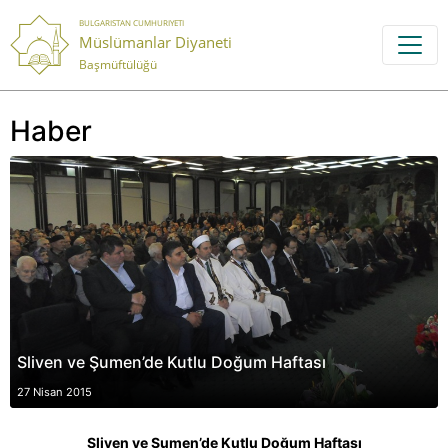
BULGARISTAN CUMHURIYETI
Müslümanlar Diyaneti
Başmüftülüğü
Haber
Sliven ve Şumen’de Kutlu Doğum Haftası
27 Nisan 2015
Sliven ve Şumen’de Kutlu Doğum Haftası