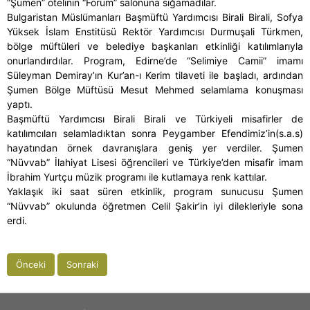
“Şumen” otelinin “Forum” salonuna sığamadılar.
Bulgaristan Müslümanları Başmüftü Yardımcısı Birali Birali, Sofya
Yüksek İslam Enstitüsü Rektör Yardımcısı Durmuşali Türkmen,
bölge müftüleri ve belediye başkanları etkinliği katılımlarıyla
onurlandırdılar. Program, Edirne’de “Selimiye Camii” imamı
Süleyman Demiray’ın Kur’an-ı Kerim tilaveti ile başladı, ardından
Şumen Bölge Müftüsü Mesut Mehmed selamlama konuşması
yaptı.
Başmüftü Yardımcısı Birali Birali ve Türkiyeli misafirler de
katılımcıları selamladıktan sonra Peygamber Efendimiz’in(s.a.s)
hayatından örnek davranışlara geniş yer verdiler. Şumen
“Nüvvab” İlahiyat Lisesi öğrencileri ve Türkiye’den misafir imam
İbrahim Yurtçu müzik programı ile kutlamaya renk kattılar.
Yaklaşık iki saat süren etkinlik, program sunucusu Şumen
“Nüvvab” okulunda öğretmen Celil Şakir’in iyi dilekleriyle sona
erdi.
Önceki
Sonraki