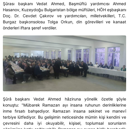
Şûrası başkanı Vedat Ahmed, Başmüftü yardımcısı Ahmed
Hasanov, Kuzeydoğu Bulgaristan bölge müftüleri, HÖH eşbaşkanı
Doç. Dr. Cevdet Çakırov ve yardımcıları, milletvekilleri, T.C.
Burgaz başkonsolosu Tolga Orkun, din görevlileri ve kanaat
önderleri iftara şeref verdiler.
Şûrâ başkanı Vedat Ahmed hâziruna yönelik özetle şöyle
konuştu:
"Mübarek Ramazan ayı insana ruhunun derinliklerine
inme fırsatı bahşediyor. Ramazan insana sekinet ve manevî
terbiye lütfediyor. Bu gelişimin neticesinde mümin kişi kendini ve
çevresini daha iyi okuyabilir, kişisel, toplumsal sorunların