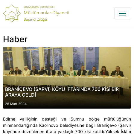
BULGARISTAN CUMHURIYETI
Müslümanlar Diyaneti
Başmüftülüğü
Haber
BRANİÇEVO (ŞARVI) KÖYÜ İFTARINDA 700 KİŞİ BİR
ARAYA GELDİ
25 Mart 2024
Edirne valiliğinin desteği ve Şumnu bölge müftülüğünün
mihmandarlığında Kaolinovo belediyesine bağlı Braniçevo (Şarvı)
köyünde düzenlenen iftara yaklaşık 700 kişi katıldı.
Yüksek İslâm