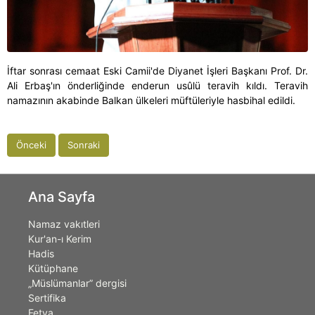
İftar sonrası cemaat Eski Camii'de Diyanet İşleri Başkanı Prof. Dr.
Ali Erbaş'ın önderliğinde enderun usûlü teravih kıldı. Teravih
namazının akabinde Balkan ülkeleri müftüleriyle hasbihal edildi.
Önceki
Sonraki
Ana Sayfa
Namaz vakıtleri
Kur'an-ı Kerim
Hadis
Kütüphane
„Müslümanlar” dergisi
Sertifika
Fetva