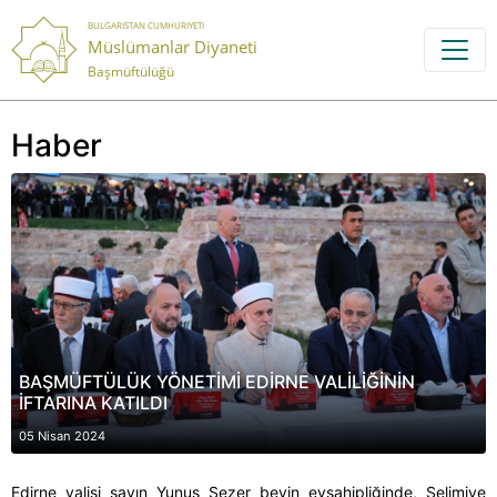
BULGARISTAN CUMHURIYETI
Müslümanlar Diyaneti
Başmüftülüğü
Haber
BAŞMÜFTÜLÜK YÖNETİMİ EDİRNE VALİLİĞİNİN
İFTARINA KATILDI
05 Nisan 2024
Edirne valisi sayın Yunus Sezer beyin evsahipliğinde, Selimiye