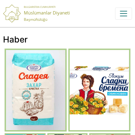
BULGARISTAN CUMHURIYETI
Müslümanlar Diyaneti
Başmüftülüğü
Haber