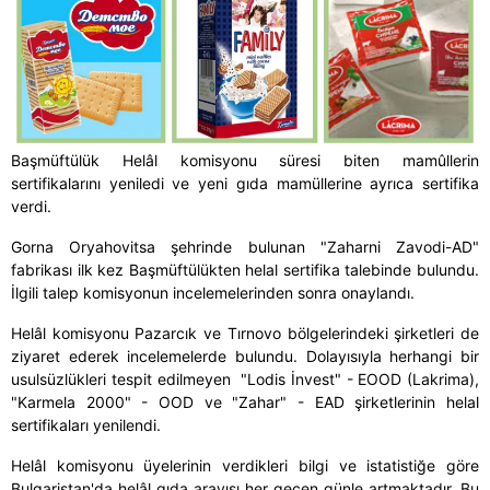
Başmüftülük Helâl komisyonu süresi biten mamûllerin
sertifikalarını yeniledi ve yeni gıda mamüllerine ayrıca sertifika
verdi.
Gorna Oryahovitsa şehrinde bulunan "Zaharni Zavodi-AD"
fabrikası ilk kez Başmüftülükten helal sertifika talebinde bulundu.
İlgili talep komisyonun incelemelerinden sonra onaylandı.
Helâl komisyonu Pazarcık ve Tırnovo bölgelerindeki şirketleri de
ziyaret ederek incelemelerde bulundu. Dolayısıyla herhangi bir
usulsüzlükleri tespit edilmeyen "Lodis İnvest" - EOOD (Lakrima),
"Karmela 2000" - OOD ve "Zahar" - EAD şirketlerinin helal
sertifikaları yenilendi.
Helâl komisyonu üyelerinin verdikleri bilgi ve istatistiğe göre
Bulgaristan'da helâl gıda arayışı her geçen günle artmaktadır. Bu