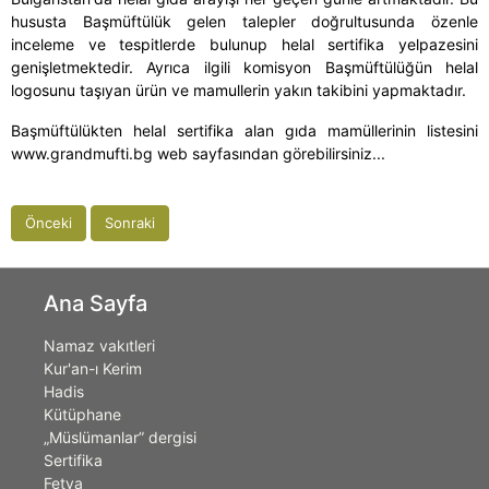
hususta Başmüftülük gelen talepler doğrultusunda özenle
inceleme ve tespitlerde bulunup helal sertifika yelpazesini
genişletmektedir. Ayrıca ilgili komisyon Başmüftülüğün helal
logosunu taşıyan ürün ve mamullerin yakın takibini yapmaktadır.
Başmüftülükten helal sertifika alan gıda mamüllerinin listesini
www.grandmufti.bg web sayfasından görebilirsiniz...
Önceki
Sonraki
Ana Sayfa
Namaz vakıtleri
Kur'an-ı Kerim
Hadis
Kütüphane
„Müslümanlar” dergisi
Sertifika
Fetva