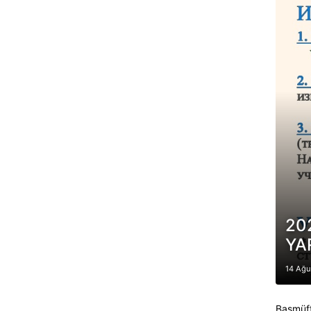
20
YA
14 Ağu
Başmüft