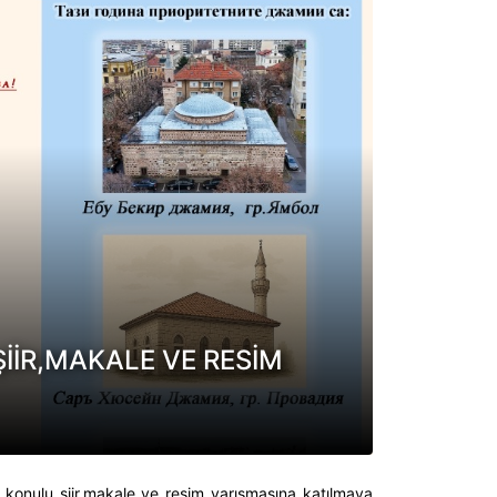
ŞİİR,MAKALE VE RESİM
konulu şiir,makale ve resim yarışmasına katılmaya