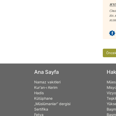
Öncek
Ana Sayfa
Hak
Namaz vakıtleri
Müess
Kur'an-ı Kerim
Misy
Hadis
Vizy
Kütüphane
Teşki
„Müslümanlar” dergisi
Yükse
Sertifika
Başm
Fetva
Başmü