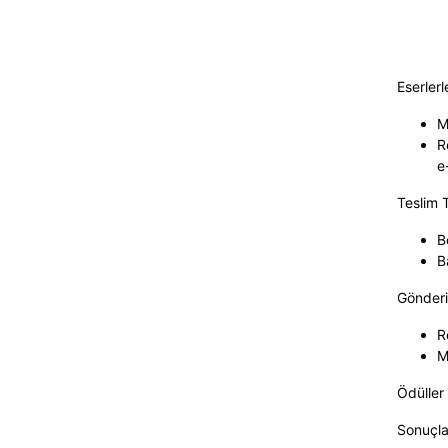
Eserlerle
M
R
e
Teslim T
B
B
Gönderi
R
M
Ödüller
Sonuçla