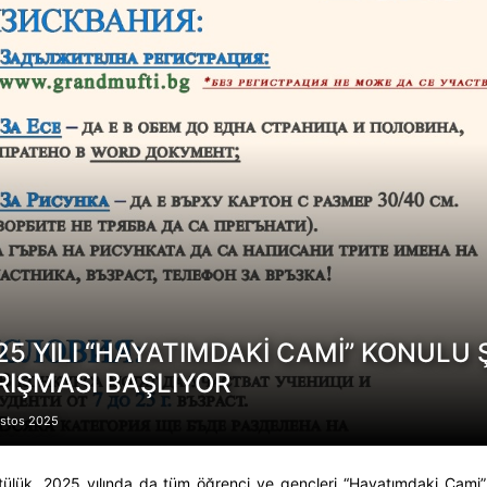
25 YILI “HAYATIMDAKİ CAMİ” KONULU 
RIŞMASI BAŞLIYOR
stos 2025
ülük, 2025 yılında da tüm öğrenci ve gençleri “Hayatımdaki Cami” 