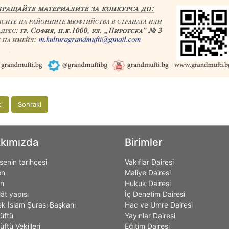
i
Sonraki
kımızda
Birimler
enin tarihçesi
Vakıflar Dairesi
on
Maliye Dairesi
on
Hukuk Dairesi
lât yapısı
İç Denetim Dairesi
k İslam Şurası Başkanı
Hac ve Umre Dairesi
üftü
Yayınlar Dairesi
ftü Vekilleri
Eğitim Dairesi