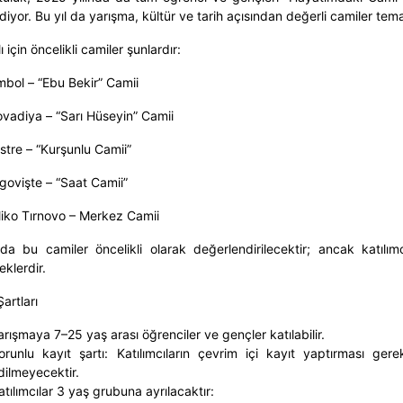
iyor. Bu yıl da yarışma, kültür ve tarih açısından değerli camiler tem
ı için öncelikli camiler şunlardır:
bol – “Ebu Bekir” Camii
ovadiya – “Sarı Hüseyin” Camii
listre – “Kurşunlu Camii”
rgovişte – “Saat Camii”
liko Tırnovo – Merkez Camii
da bu camiler öncelikli olarak değerlendirilecektir; ancak katılımc
eklerdir.
Şartları
arışmaya 7–25 yaş arası öğrenciler ve gençler katılabilir.
orunlu kayıt şartı: Katılımcıların çevrim içi kayıt yaptırması ge
dilmeyecektir.
atılımcılar 3 yaş grubuna ayrılacaktır: