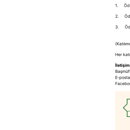
1.
Ödü
2.
Öd
3.
Öd
(Katılım
Her katı
İletişim
Başmüft
E-posta
Faceboo