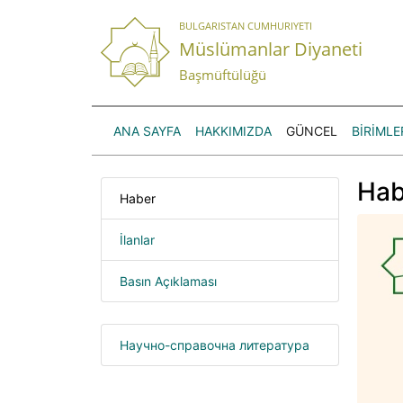
BULGARISTAN CUMHURIYETI
Müslümanlar Diyaneti
Başmüftülüğü
ANA SAYFA
HAKKIMIZDA
GÜNCEL
BİRİMLE
Hab
Haber
İlanlar
Basın Açıklaması
Научно-справочна литература