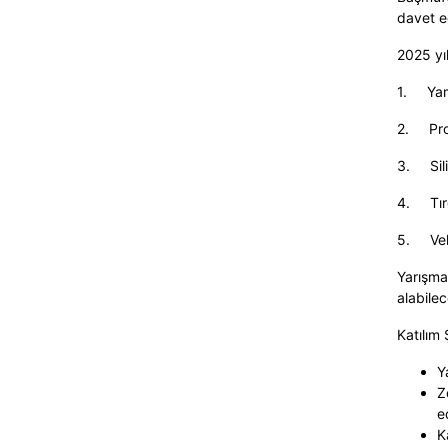
davet ed
2025 yıl
1.
Yam
2.
Pr
3.
Si
4.
Tı
5.
Ve
Yarışma
alabilec
Katılım 
Y
Z
e
K