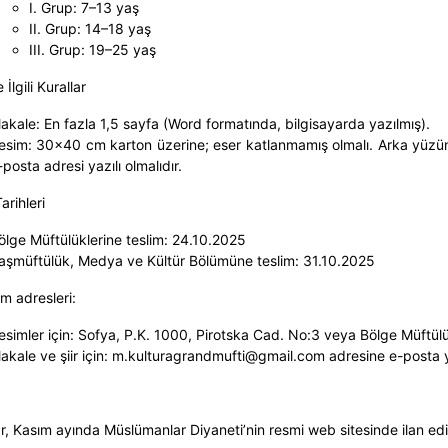
I. Grup: 7–13 yaş
II. Grup: 14–18 yaş
III. Grup: 19–25 yaş
 İlgili Kurallar
akale: En fazla 1,5 sayfa (Word formatında, bilgisayarda yazılmış).
esim: 30x40 cm karton üzerine; eser katlanmamış olmalı. Arka yüzünde
-posta adresi yazılı olmalıdır.
arihleri
ölge Müftülüklerine teslim: 24.10.2025
aşmüftülük, Medya ve Kültür Bölümüne teslim: 31.10.2025
m adresleri:
esimler için: Sofya, P.K. 1000, Pirotska Cad. No:3 veya Bölge Müftülü
akale ve şiir için: m.kulturagrandmufti@gmail.com adresine e-posta y
r, Kasım ayında Müslümanlar Diyaneti’nin resmi web sitesinde ilan edil