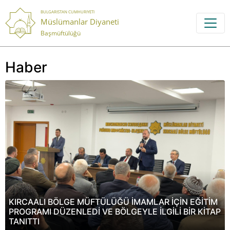
BULGARISTAN CUMHURIYETI
Müslümanlar Diyaneti
Başmüftülüğü
Haber
KIRCAALI BÖLGE MÜFTÜLÜĞÜ İMAMLAR İÇİN EĞİTİM
PROGRAMI DÜZENLEDİ VE BÖLGEYLE İLGİLİ BİR KİTAP
TANITTI